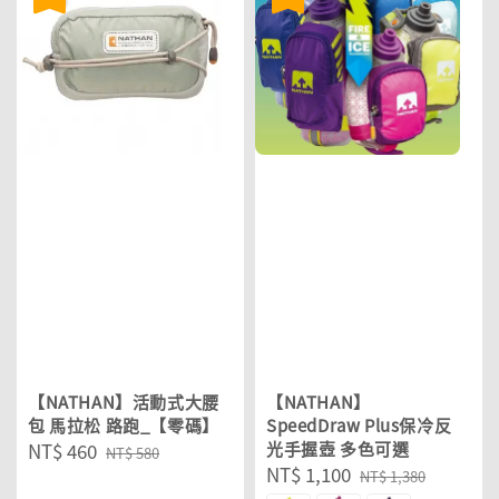
【NATHAN】活動式大腰
【NATHAN】
包 馬拉松 路跑_【零碼】
SpeedDraw Plus保冷反
Sale
NT$ 460
Regular
光手握壺 多色可選
NT$ 580
Sale
NT$ 1,100
Regular
price
price
NT$ 1,380