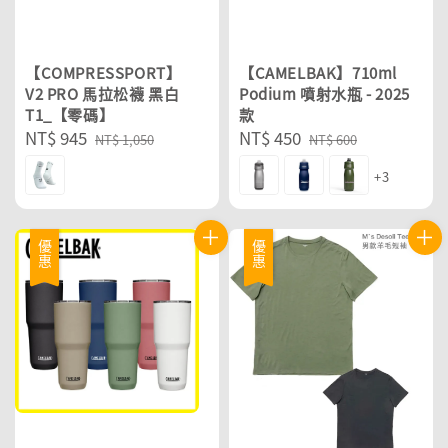
【COMPRESSPORT】
【CAMELBAK】710ml
V2 PRO 馬拉松襪 黑白
Podium 噴射水瓶 - 2025
T1_【零碼】
款
Sale
NT$ 945
Regular
Sale
NT$ 450
Regular
NT$ 1,050
NT$ 600
price
price
price
price
+3
優惠
優惠