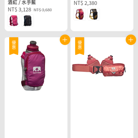
酒紅 / 水手藍
Regular
NT$ 2,380
Sale
NT$ 3,128
Regular
price
NT$ 3,680
price
price
優惠
優惠