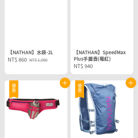
【NATHAN】水袋-2L
【NATHAN】SpeedMax
Sale
NT$ 860
Regular
Plus手握壺(莓紅)
NT$ 1,080
Regular
NT$ 940
price
price
price
優惠
優惠