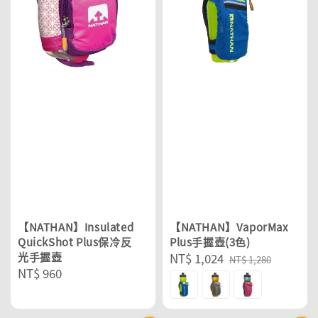
【NATHAN】Insulated
【NATHAN】VaporMax
QuickShot Plus保冷反
Plus手握壺(3色)
光手握壺
Sale
NT$ 1,024
Regular
NT$ 1,280
Regular
NT$ 960
price
price
price