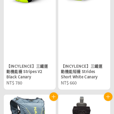
【INCYLENCE】三鐵運
【INCYLENCE】三鐵運
動機能襪 Stripes V2
動機能短襪 Strides
Black Canary
Short White Canary
Regular
NT$ 780
Regular
NT$ 660
price
price