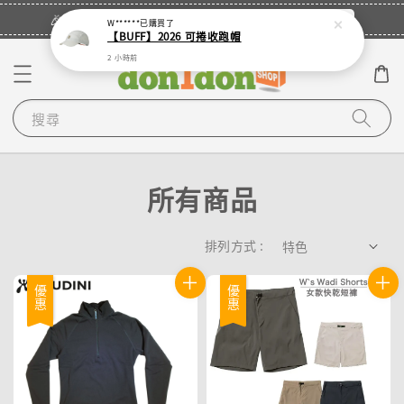
立即登入
🎉登入會員・領取您的專屬折扣券！
W******
已購買了
【BUFF】2026 可捲收跑帽
2 小時前
搜尋
所有商品
排列方式 :
優惠
優惠