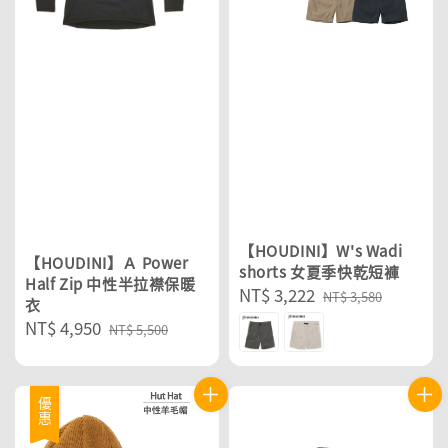
【HOUDINI】W's Wadi
【HOUDINI】Ａ Power
shorts 女夏季快乾短褲
Half Zip 中性半拉襟保暖
Sale
NT$ 3,222
Regular
NT$ 3,580
衣
price
price
Sale
NT$ 4,950
Regular
NT$ 5,500
price
price
優惠