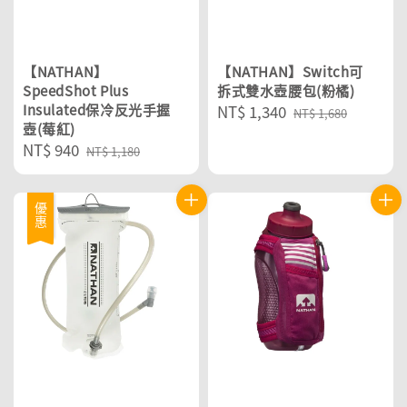
【NATHAN】
【NATHAN】Switch可
SpeedShot Plus
拆式雙水壺腰包(粉橘)
Insulated保冷反光手握
Sale
NT$ 1,340
Regular
NT$ 1,680
壺(莓紅)
price
price
Sale
NT$ 940
Regular
NT$ 1,180
price
price
優惠