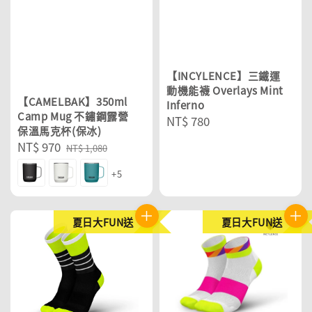
【INCYLENCE】三鐵運
動機能襪 Overlays Mint
【CAMELBAK】350ml
Inferno
Camp Mug 不鏽鋼露營
Regular
NT$ 780
保溫馬克杯(保冰)
price
Sale
NT$ 970
Regular
NT$ 1,080
price
price
+5
夏日大FUN送
夏日大FUN送