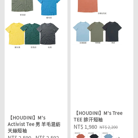
【HOUDINI】M's Tree
【HOUDINI】M's
TEE 排汗短袖
Activist Tee 男 羊毛混紡
Sale
NT$ 1,980
Regular
NT$ 2,200
天絲短袖
price
price
Sale
NT$ 2,590
-
NT$ 2,592
Regular