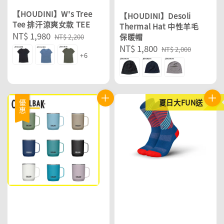
【HOUDINI】W's Tree
【HOUDINI】Desoli
Tee 排汗涼爽女款 TEE
Thermal Hat 中性羊毛
Sale
NT$ 1,980
Regular
保暖帽
NT$ 2,200
Sale
NT$ 1,800
Regular
price
price
NT$ 2,000
+6
price
price
夏日大FUN送
優惠