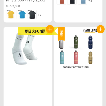
+3
price
price
NT$ 2,880
+7
夏日大FUN送
優惠