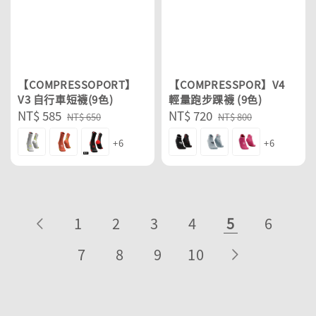
【COMPRESSOPORT】
【COMPRESSPOR】V4
V3 自行車短襪(9色)
輕量跑步踝襪 (9色)
Sale
NT$ 585
Regular
Sale
NT$ 720
Regular
NT$ 650
NT$ 800
price
price
price
price
+6
+6
1
2
3
4
5
6
7
8
9
10