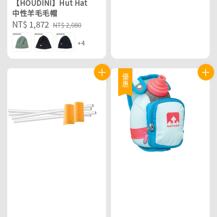
【HOUDINI】Hut Hat
中性羊毛毛帽
Sale
NT$ 1,872
Regular
NT$ 2,080
price
price
+4
優惠