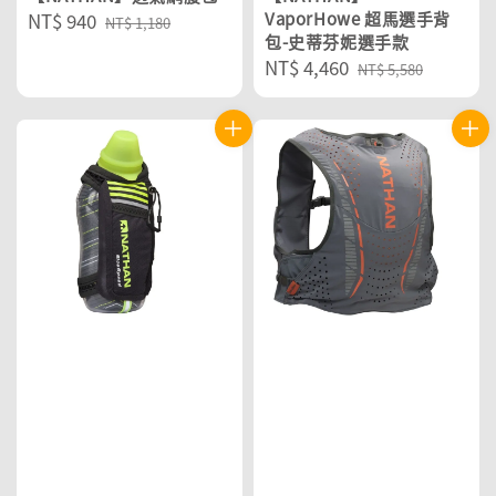
Sale
NT$ 940
Regular
VaporHowe 超馬選手背
NT$ 1,180
包-史蒂芬妮選手款
price
price
Sale
NT$ 4,460
Regular
NT$ 5,580
price
price