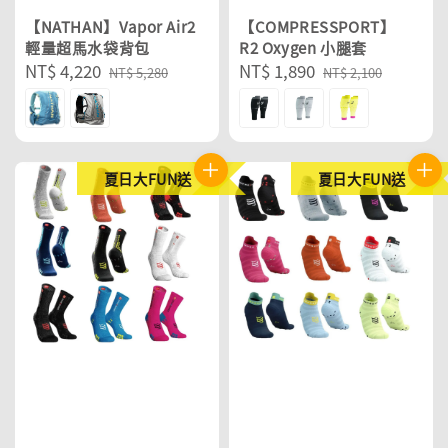
【NATHAN】Vapor Air2
【COMPRESSPORT】
輕量超馬水袋背包
R2 Oxygen 小腿套
Sale
NT$ 4,220
Regular
Sale
NT$ 1,890
Regular
NT$ 5,280
NT$ 2,100
price
price
price
price
夏日大FUN送
夏日大FUN送