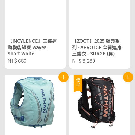
【INCYLENCE】三鐵運
【ZOOT】2025 經典系
動機能短襪 Waves
列 - AERO ICE 全開連身
Short White
三鐵衣 - SURGE (男)
Regular
NT$ 660
Regular
NT$ 8,280
price
price
優惠