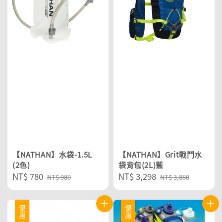
【NATHAN】水袋-1.5L
【NATHAN】Grit戰鬥水
(2色)
袋背包(2L)藍
Sale
NT$ 780
Regular
Sale
NT$ 3,298
Regular
NT$ 980
NT$ 3,880
price
price
price
price
優惠
優惠