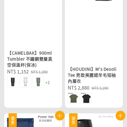
【CAMELBAK】900ml
Tumbler 不鏽鋼雙層真
空保溫杯(保冰)
【HOUDINI】M's Desoli
Sale
NT$ 1,152
Regular
NT$ 1,280
Tee 男款美麗諾羊毛短袖
price
price
內層衣
+2
Sale
NT$ 2,880
Regular
NT$ 3,200
price
price
優惠
優惠