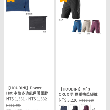
【HOUDINI】Power
【HOUDINI】M`s
Hat 中性多功能保暖圍脖
CRUX 男 夏季快乾短褲
Sale
NT$ 1,331
-
NT$ 1,332
Regular
Sale
NT$ 3,220
Regular
NT$ 3,580
price
price
NT$ 1,480
price
price
+1