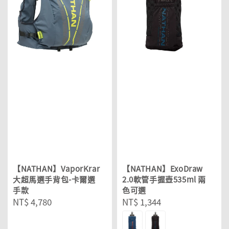
【NATHAN】VaporKrar
【NATHAN】ExoDraw
大超馬選手背包-卡爾選
2.0軟管手握壺535ml 兩
手款
色可選
Regular
NT$ 4,780
Regular
NT$ 1,344
price
price