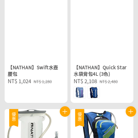
【NATHAN】Swift水壺
【NATHAN】Quick Star
腰包
水袋背包4L (3色)
Sale
NT$ 1,024
Regular
Sale
NT$ 2,108
Regular
NT$ 1,280
NT$ 2,480
price
price
price
price
優惠
優惠