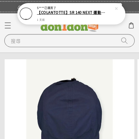
立即登入
🎉登入會員・領取您的專屬折扣券！
S****
已購買了
【COLANTOTTE】SR 140 NEXT 運動機能磁石項圈
1 天前
搜尋