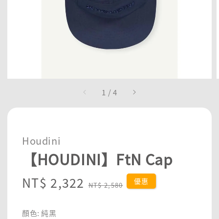
1
/
4
Houdini
【HOUDINI】FtN Cap
Sale
NT$ 2,322
Regular
優惠
NT$ 2,580
price
price
顏色
: 純黑