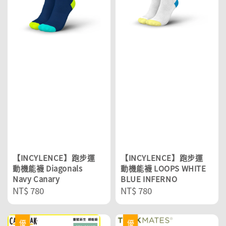
【INCYLENCE】跑步運
【INCYLENCE】跑步運
動機能襪 Diagonals
動機能襪 LOOPS WHITE
Navy Canary
BLUE INFERNO
Regular
NT$ 780
Regular
NT$ 780
price
price