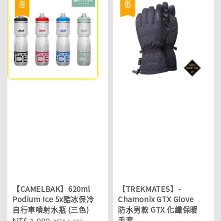
優惠
優惠
【CAMELBAK】620ml
【TREKMATES】-
Podium Ice 5x酷冰保冷
Chamonix GTX Glove
自行車噴射水瓶 (三色)
防水男款 GTX 化纖保暖
Sale
NT$ 1,080
Regular
手套