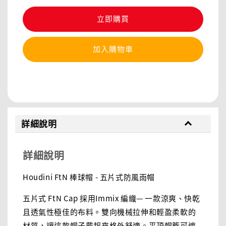
立即購買
加入購物車
分享
詳細說明
詳細說明
Houdini FtN 棒球帽 - 五片式防風雨帽
五片式 FtN Cap 採用Immix 編織— 一款涼爽、快乾
且透氣性極佳的布料。雙向機械拉伸和輕盈柔軟的
材質，讓這款帽子戴起來格外舒適。平頂帽簷可遮