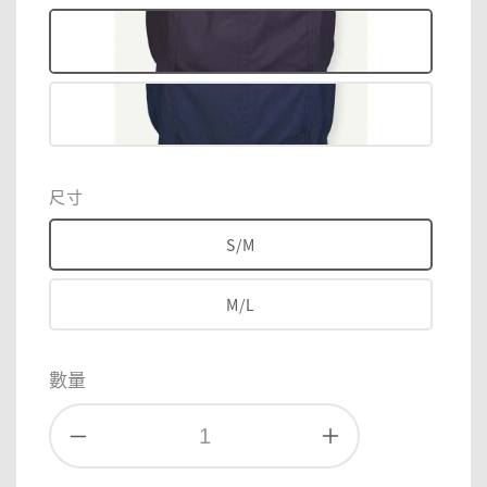
尺寸
S/M
M/L
數量