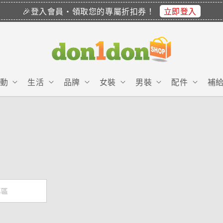
立即登入
🎉登入會員・領取您的專屬折扣券！
動
生活
品牌
女裝
男裝
配件
補
專區