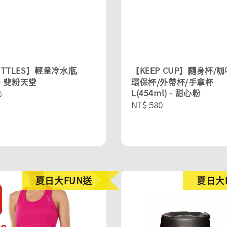
OTTLES】輕量冷水瓶
【KEEP CUP】隨身杯/咖
 - 斐粉天堂
環保杯/外帶杯/手拿杯
L(454ml) - 甜心粉
r
0
Regular
NT$ 580
price
夏日大FUN送
夏日大