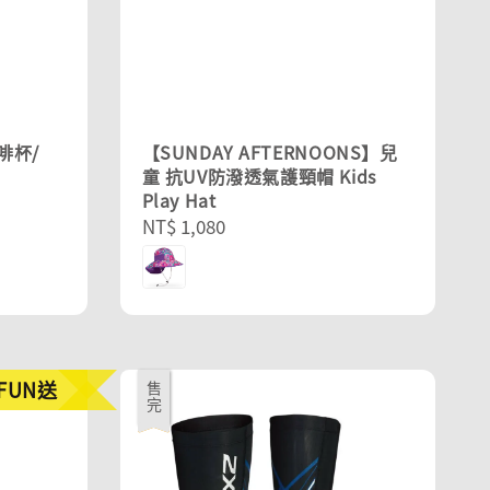
啡杯/
【SUNDAY AFTERNOONS】兒
童 抗UV防潑透氣護頸帽 Kids
Play Hat
Regular
NT$ 1,080
price
FUN送
優惠
售完