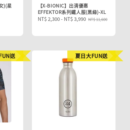
)(星
【X-BIONIC】出清優惠
EFFEKTOR系列鐵人服(黑綠)-XL
Sale
NT$ 2,300
-
NT$ 3,990
Regular
NT$ 11,600
price
price
FUN送
夏日大FUN送