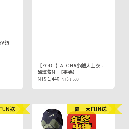
練V領
【ZOOT】ALOHA小鐵人上衣 -
酷炫紫M_【零碼】
Sale
NT$ 1,440
Regular
NT$ 1,600
price
price
FUN送
夏日大FUN送