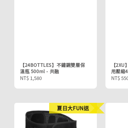
【24BOTTLES】不鏽鋼雙層保
【2XU
溫瓶 500ml - 共融
用壓縮
Regular
NT$ 1,580
Sale
NT$ 55
price
price
夏日大FUN送