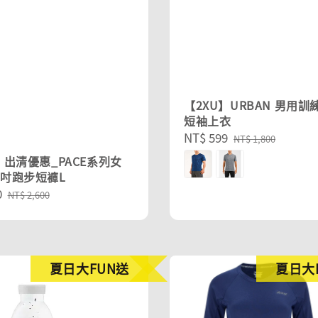
【2XU】URBAN 男用訓
短袖上衣
Sale
NT$ 599
Regular
NT$ 1,800
price
price
】出清優惠_PACE系列女
4吋跑步短褲L
0
Regular
NT$ 2,600
price
夏日大FUN送
夏日大