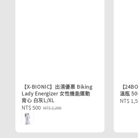
【X-BIONIC】出清優惠 Biking
【24B
Lady Energizer 女性機能運動
溫瓶 50
背心 白灰L/XL
Regula
NT$ 1,5
Sale
NT$ 500
Regular
price
NT$ 2,200
price
price