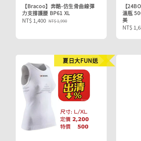
【Bracoo】奔酷-仿生骨曲線彈
【24B
力支撐護腰 BP61 XL
溫瓶 50
美
Sale
NT$ 1,400
Regular
NT$ 1,990
Regula
NT$ 1,6
price
price
price
夏日大FUN送