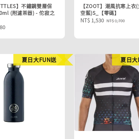
OTTLES】不鏽鋼雙層保
【ZOOT】潮風抗寒上衣(女
0ml (附濾茶器) - 佗寂之
空藍)S_【零碼】
Sale
NT$ 1,530
Regular
NT$ 1,700
r
80
price
price
夏日大FUN送
夏日大