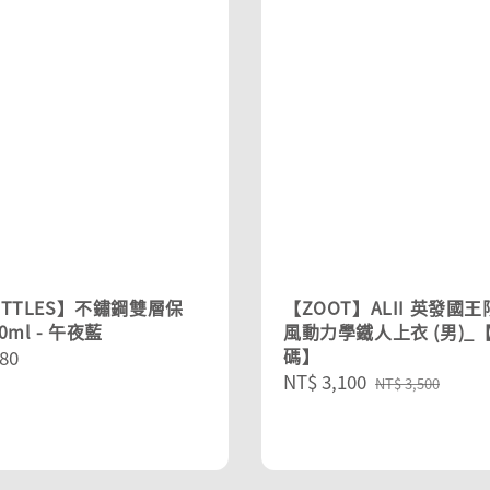
OTTLES】不鏽鋼雙層保
【ZOOT】ALII 英發國
0ml - 午夜藍
風動力學鐵人上衣 (男)_
碼】
r
80
Sale
NT$ 3,100
Regular
NT$ 3,500
price
price