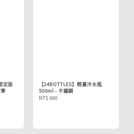
王限定版
【24BOTTLES】輕量冷水瓶
【零
500ml - 不鏽鋼
Regular
NT$ 880
price