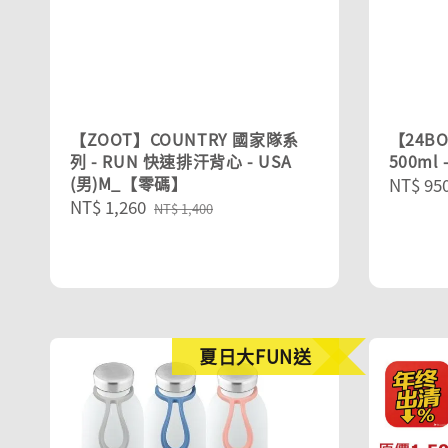
【ZOOT】COUNTRY 國家隊系
【24B
列 - RUN 快速排汗背心 - USA
500ml
(男)M_【零碼】
Regula
NT$ 95
Sale
NT$ 1,260
Regular
price
NT$ 1,400
price
price
夏日大FUN送