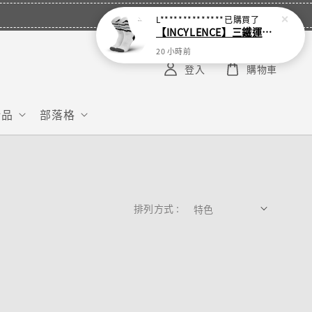
L**************
已購買了
【INCYLENCE】三鐵運動機能襪 Waves White
20 小時前
登入
購物車
給品
部落格
排列方式 :