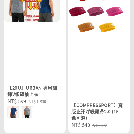
【2XU】URBAN 男用訓
練V領短袖上衣
Sale
NT$ 599
Regular
NT$ 1,800
【COMPRESSPORT】寬
price
price
版止汗呼吸頭帶2.0 (15
色可選)
Sale
NT$ 540
Regular
NT$ 600
price
price