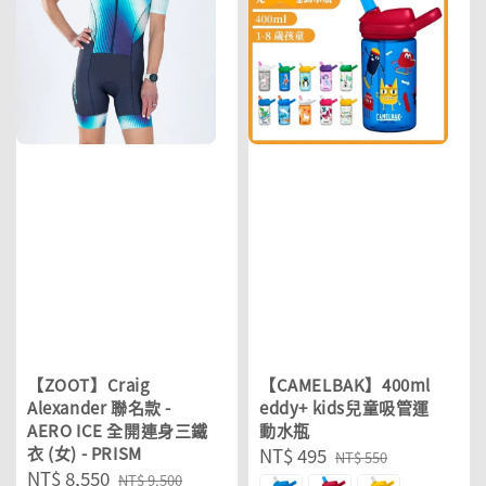
【ZOOT】Craig
【CAMELBAK】400ml
Alexander 聯名款 -
eddy+ kids兒童吸管運
AERO ICE 全開連身三鐵
動水瓶
衣 (女) - PRISM
Sale
NT$ 495
Regular
NT$ 550
Sale
NT$ 8,550
Regular
price
price
NT$ 9,500