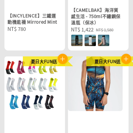
【CAMELBAK】海洋質
【INCYLENCE】三鐵運
感生活 - 750ml不鏽鋼保
動機能襪 Mirrored Mint
溫瓶（保冰）
Regular
NT$ 780
Sale
NT$ 1,422
Regular
NT$ 1,580
price
price
price
夏日大FUN送
夏日大FUN送