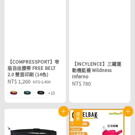
【COMPRESSPORT】窄
【INCYLENCE】三鐵運
版自由腰帶 FREE BELT
動機能襪 Wildness
2.0 雙面印刷 (14色)
Inferno
Sale
NT$ 1,260
Regular
NT$ 1,400
Regular
NT$ 780
price
price
price
+10
優惠