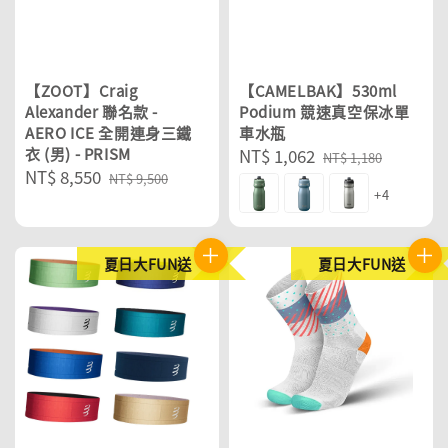
【ZOOT】Craig
【CAMELBAK】530ml
Alexander 聯名款 -
Podium 競速真空保冰單
AERO ICE 全開連身三鐵
車水瓶
衣 (男) - PRISM
Sale
NT$ 1,062
Regular
NT$ 1,180
Sale
NT$ 8,550
Regular
price
price
NT$ 9,500
+4
price
price
夏日大FUN送
夏日大FUN送