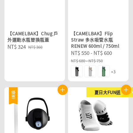
【CAMELBAK】Chug 戶
【CAMELBAK】Flip
外運動水瓶替換瓶蓋
Straw 多水吸管水瓶
Sale
NT$ 324
Regular
RENEW 600ml / 750ml
NT$ 360
Sale
NT$ 550
-
NT$ 600
Regular
price
price
price
price
NT$ 680
-
NT$ 750
+3
夏日大FUN送
優惠