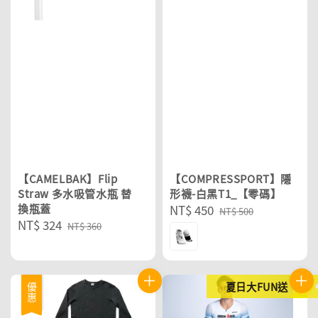
【CAMELBAK】Flip
【COMPRESSPORT】隱
Straw 多水吸管水瓶 替
形襪-白黑T1_【零碼】
換瓶蓋
Sale
NT$ 450
Regular
NT$ 500
Sale
NT$ 324
Regular
price
price
NT$ 360
price
price
夏日大FUN送
優惠