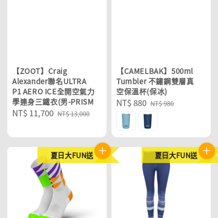
【ZOOT】Craig
【CAMELBAK】500ml
Alexander聯名ULTRA
Tumbler 不鏽鋼雙層真
P1 AERO ICE全開空氣力
空保溫杯(保冰)
學連身三鐵衣(男-PRISM
Sale
NT$ 880
Regular
NT$ 980
Sale
NT$ 11,700
Regular
price
price
NT$ 13,000
price
price
夏日大FUN送
夏日大FUN送