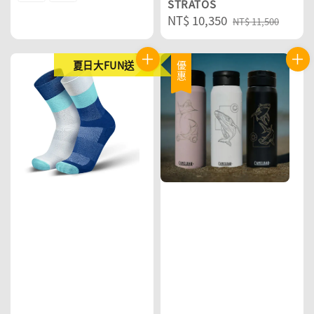
STRATOS
Sale
NT$ 10,350
Regular
NT$ 11,500
price
price
夏日大FUN送
優惠