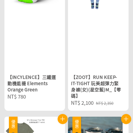
【INCYLENCE】三鐵運
【ZOOT】RUN KEEP-
動機能襪 Elements
IT-TIGHT 玩美超彈力緊
Orange Green
身褲(女)(星空藍)M_【零
Regular
NT$ 780
碼】
Sale
NT$ 2,100
Regular
price
NT$ 2,350
price
price
優惠
優惠