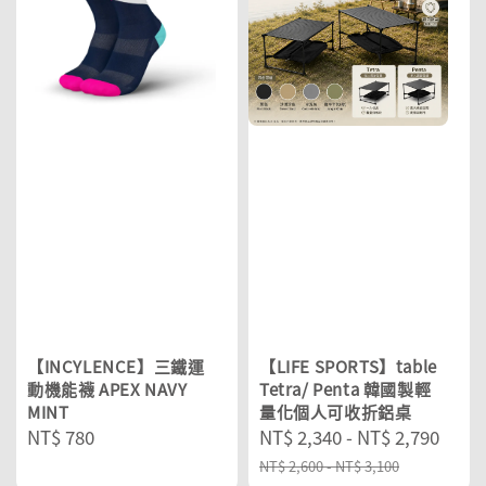
【INCYLENCE】三鐵運
【LIFE SPORTS】table
動機能襪 APEX NAVY
Tetra/ Penta 韓國製輕
MINT
量化個人可收折鋁桌
Regular
NT$ 780
Sale
NT$ 2,340
-
NT$ 2,790
Reg
price
price
pric
NT$ 2,600
-
NT$ 3,100