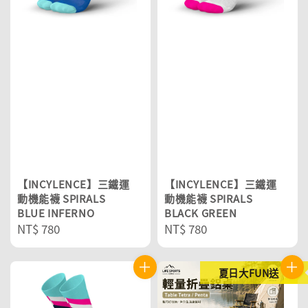
【INCYLENCE】三鐵運
【INCYLENCE】三鐵運
動機能襪 SPIRALS
動機能襪 SPIRALS
BLUE INFERNO
BLACK GREEN
Regular
NT$ 780
Regular
NT$ 780
price
price
夏日大FUN送