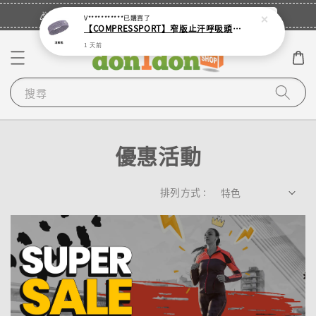
立即登入
🎉登入會員・領取您的專屬折扣券！
V***********
已購買了
【COMPRESSPORT】窄版止汗呼吸頭帶2.0_【零碼】
1 天前
搜尋
優惠活動
排列方式 :