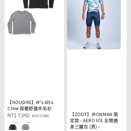
【HOUDINI】W's Alto
Crew 保暖舒適羊毛衫
【ZOOT】IRONMAN 限
Sale
NT$ 7,092
Regular
NT$ 7,880
定款 - AERO ICE 全開連
price
price
身三鐵衣 (男) -