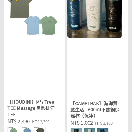
【HOUDINI】M's Tree
【CAMELBAK】海洋質
TEE Message 男款排汗
感生活 - 600ml不鏽鋼保
TEE
溫杯（保冰）
Sale
NT$ 2,430
Regular
Sale
NT$ 1,062
Regular
NT$ 2,700
NT$ 1,180
price
price
price
price