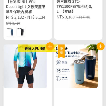
速三鐵衣 ST2-
【HOUDINI】W's
TW1100PB(福利品)S,
Desoli tight 女款美麗諾
L_【零碼】
羊毛保暖內層褲
Sale
NT$ 3,180
Regular
Sale
NT$ 3,132
-
NT$ 3,134
Regular
NT$ 4,780
price
price
price
price
NT$ 3,480
夏日大FUN送
優惠