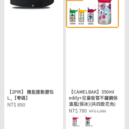
【2PIR】 機能運動腰包
【CAMELBAK】350ml
L_【零碼】
eddy+兒童吸管不鏽鋼保
Regular
NT$ 850
溫瓶(保冰)(共四款花色)
Sale
NT$ 780
Regular
price
NT$ 1,080
price
price