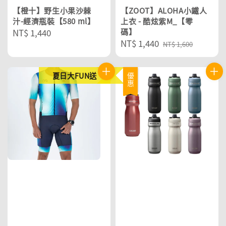
【橙十】野生小果沙棘
【ZOOT】ALOHA小鐵人
汁-經濟瓶裝【580 ml】
上衣 - 酷炫紫M_【零
Regular
NT$ 1,440
碼】
Sale
NT$ 1,440
Regular
price
NT$ 1,600
price
price
夏日大FUN送
優惠