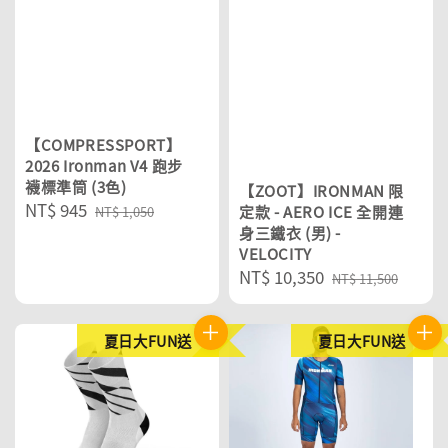
【COMPRESSPORT】
2026 Ironman V4 跑步
襪標準筒 (3色)
【ZOOT】IRONMAN 限
Sale
NT$ 945
Regular
定款 - AERO ICE 全開連
NT$ 1,050
price
price
身三鐵衣 (男) -
VELOCITY
Sale
NT$ 10,350
Regular
NT$ 11,500
price
price
夏日大FUN送
夏日大FUN送