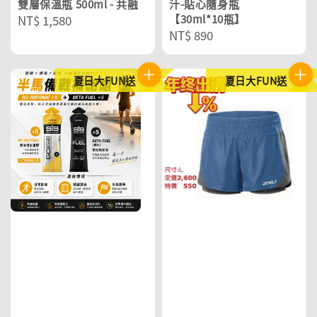
雙層保溫瓶 500ml - 共融
汁-貼心隨身瓶
Regular
NT$ 1,580
【30ml*10瓶】
Regular
NT$ 890
price
price
夏日大FUN送
夏日大FUN送