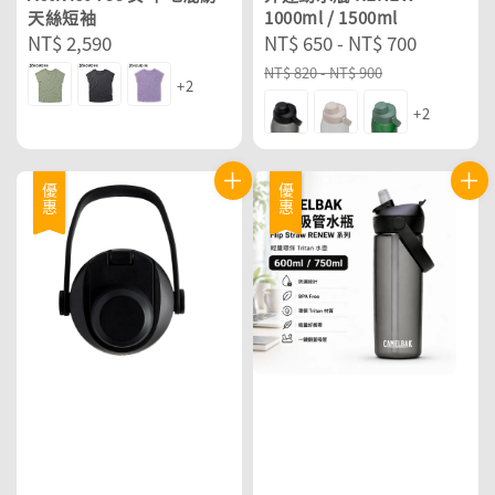
天絲短袖
1000ml / 1500ml
Regular
NT$ 2,590
Sale
NT$ 650
-
NT$ 700
Regular
price
price
price
NT$ 820
-
NT$ 900
+2
+2
優惠
優惠