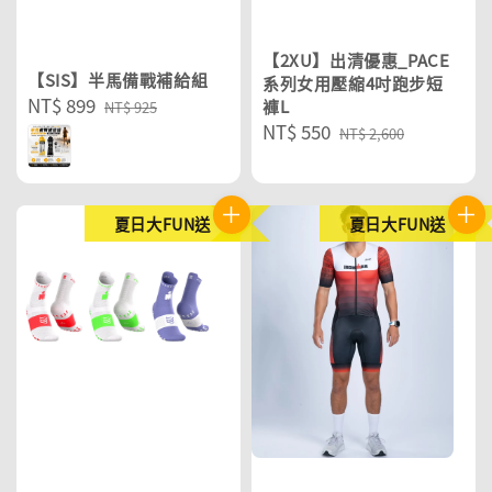
【2XU】出清優惠_PACE
【SIS】半馬備戰補給組
系列女用壓縮4吋跑步短
Sale
NT$ 899
Regular
褲L
NT$ 925
Sale
NT$ 550
Regular
price
price
NT$ 2,600
price
price
夏日大FUN送
夏日大FUN送