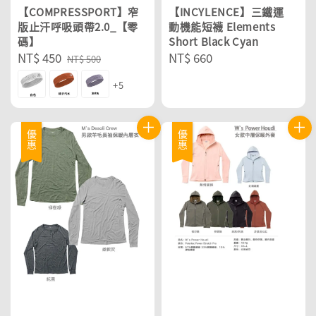
【COMPRESSPORT】窄
【INCYLENCE】三鐵運
版止汗呼吸頭帶2.0_【零
動機能短襪 Elements
碼】
Short Black Cyan
Sale
NT$ 450
Regular
Regular
NT$ 660
NT$ 500
price
price
price
+5
優惠
優惠