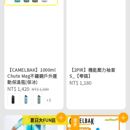
【CAMELBAK】1000ml
【2PIR】機能壓力袖套
Chute Mag不鏽鋼戶外運
S_【零碼】
動保溫瓶(保冰)
Regular
NT$ 1,180
Sale
NT$ 1,420
Regular
price
NT$ 1,580
price
price
+3
夏日大FUN送
優惠