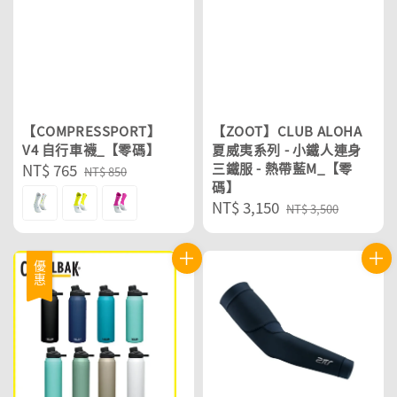
【COMPRESSPORT】
【ZOOT】CLUB ALOHA
V4 自行車襪_【零碼】
夏威夷系列 - 小鐵人連身
Sale
NT$ 765
Regular
三鐵服 - 熱帶藍M_【零
NT$ 850
碼】
price
price
Sale
NT$ 3,150
Regular
NT$ 3,500
price
price
優惠