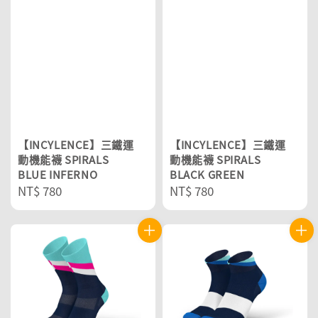
【INCYLENCE】三鐵運
【INCYLENCE】三鐵運
動機能襪 SPIRALS
動機能襪 SPIRALS
BLUE INFERNO
BLACK GREEN
Regular
NT$ 780
Regular
NT$ 780
price
price