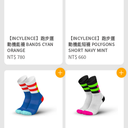
【INCYLENCE】跑步運
【INCYLENCE】跑步運
動機能襪 BANDS CYAN
動機能短襪 POLYGONS
ORANGE
SHORT NAVY MINT
Regular
NT$ 780
Regular
NT$ 660
price
price