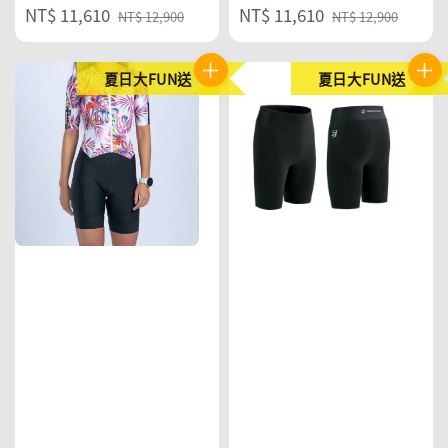
Sale
NT$ 11,610
Regular
Sale
NT$ 11,610
Regular
NT$ 12,900
NT$ 12,900
price
price
price
price
夏日大FUN送
夏日大FUN送