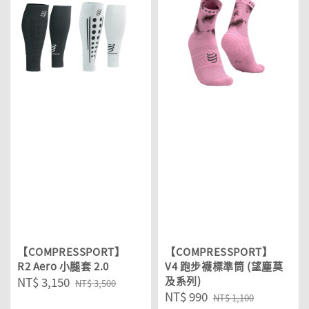
【COMPRESSPORT】
【COMPRESSPORT】
R2 Aero 小腿套 2.0
V4 跑步襪標準筒 (望塵莫
Sale
NT$ 3,150
Regular
及系列)
NT$ 3,500
Sale
NT$ 990
Regular
price
price
NT$ 1,100