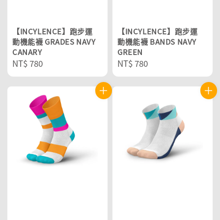
【INCYLENCE】跑步運
【INCYLENCE】跑步運
動機能襪 GRADES NAVY
動機能襪 BANDS NAVY
CANARY
GREEN
Regular
NT$ 780
Regular
NT$ 780
price
price