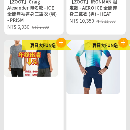
【ZOOT】Craig
【ZOOT】IRONMAN 限
Alexander 聯名款 - ICE
定款 - AERO ICE 全開連
全開無袖連身三鐵衣 (男)
身三鐵衣 (男) - HEAT
- PRISM
Sale
NT$ 10,350
Regular
NT$ 11,500
Sale
NT$ 6,930
Regular
price
price
NT$ 7,700
price
price
夏日大FUN送
夏日大FUN送