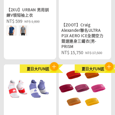
【2XU】URBAN 男用訓
練V領短袖上衣
Sale
NT$ 599
Regular
NT$ 1,800
【ZOOT】Craig
price
price
Alexander聯名ULTRA
P1X AERO ICE全開空力
競速連身三鐵衣(男-
PRISM
Sale
NT$ 15,750
Regular
NT$ 17,500
price
price
夏日大FUN送
夏日大FUN送