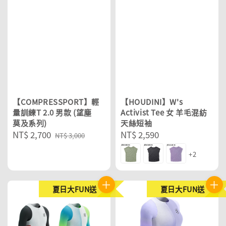
【COMPRESSPORT】輕
【HOUDINI】W's
量訓練T 2.0 男款 (望塵
Activist Tee 女 羊毛混紡
莫及系列)
天絲短袖
Sale
NT$ 2,700
Regular
Regular
NT$ 2,590
NT$ 3,000
price
price
price
+2
夏日大FUN送
夏日大FUN送