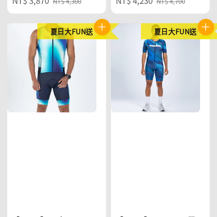
Sale
NT$ 3,870
Regular
Sale
NT$ 4,230
Regular
NT$ 4,300
NT$ 4,700
price
price
price
price
夏日大FUN送
夏日大FUN送