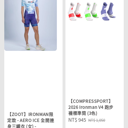
【COMPRESSPORT】
2026 Ironman V4 跑步
襪標準筒 (3色)
【ZOOT】IRONMAN限
Sale
NT$ 945
Regular
定款 - AERO ICE 全開連
NT$ 1,050
身三鐵衣 (女) -
price
price