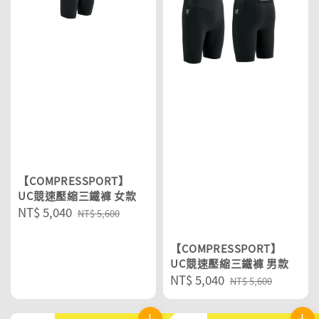
【COMPRESSPORT】
UC競速壓縮三鐵褲 女款
Sale
NT$ 5,040
Regular
NT$ 5,600
price
price
【COMPRESSPORT】
UC競速壓縮三鐵褲 男款
Sale
NT$ 5,040
Regular
NT$ 5,600
price
price