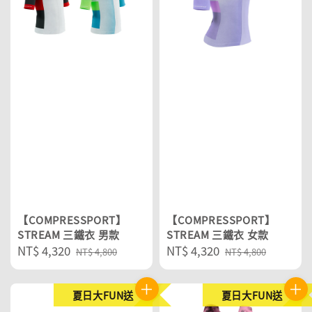
【COMPRESSPORT】
【COMPRESSPORT】
STREAM 三鐵衣 男款
STREAM 三鐵衣 女款
Sale
NT$ 4,320
Regular
Sale
NT$ 4,320
Regular
NT$ 4,800
NT$ 4,800
price
price
price
price
夏日大FUN送
夏日大FUN送