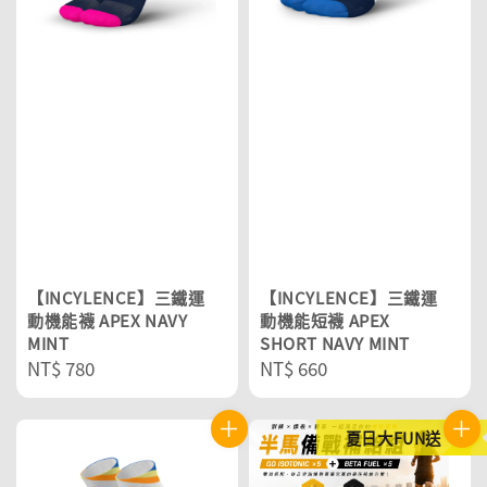
【INCYLENCE】三鐵運
【INCYLENCE】三鐵運
動機能襪 APEX NAVY
動機能短襪 APEX
MINT
SHORT NAVY MINT
Regular
NT$ 780
Regular
NT$ 660
price
price
夏日大FUN送