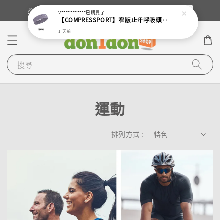
立即登入
🎉登入會員・領取您的專屬折扣券！
V***********
已購買了
【COMPRESSPORT】窄版止汗呼吸頭帶2.0_【零碼】
1 天前
搜尋
運動
排列方式 :