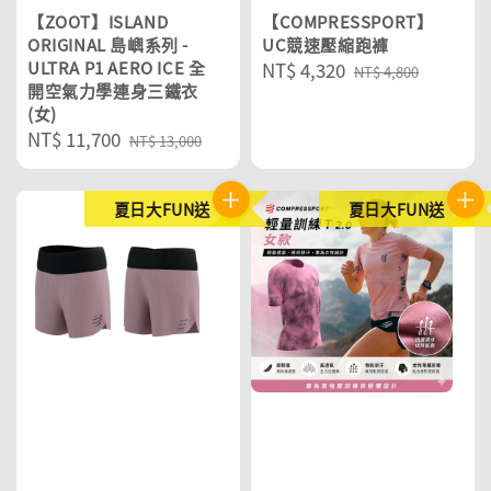
【ZOOT】ISLAND
【COMPRESSPORT】
ORIGINAL 島嶼系列 -
UC競速壓縮跑褲
ULTRA P1 AERO ICE 全
Sale
NT$ 4,320
Regular
NT$ 4,800
開空氣力學連身三鐵衣
price
price
(女)
Sale
NT$ 11,700
Regular
NT$ 13,000
price
price
夏日大FUN送
夏日大FUN送