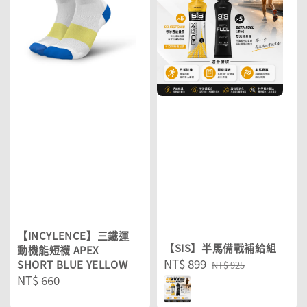
【INCYLENCE】三鐵運
【SIS】半馬備戰補給組
動機能短襪 APEX
Sale
NT$ 899
Regular
SHORT BLUE YELLOW
NT$ 925
Regular
NT$ 660
price
price
price