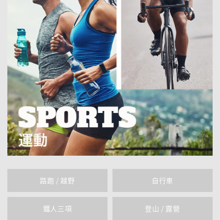
路跑 / 越野
自行車
鐵人三項
登山 / 露營