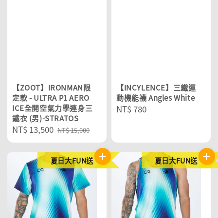
【ZOOT】IRONMAN限
【INCYLENCE】三鐵運
定款 - ULTRA P1 AERO
動機能襪 Angles White
ICE全開空氣力學連身三
Regular
NT$ 780
鐵衣 (男)-STRATOS
price
Sale
NT$ 13,500
Regular
NT$ 15,000
price
price
夏日大FUN送
夏日大FUN送