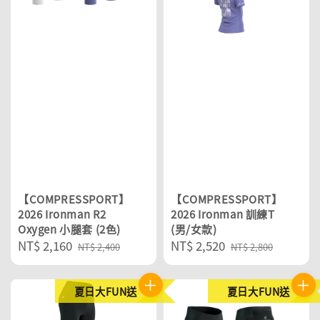
【COMPRESSPORT】
【COMPRESSPORT】
2026 Ironman R2
2026 Ironman 訓練T
Oxygen 小腿套 (2色)
(男/女款)
Sale
NT$ 2,160
Regular
Sale
NT$ 2,520
Regular
NT$ 2,400
NT$ 2,800
price
price
price
price
夏日大FUN送
夏日大FUN送