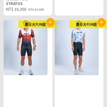
STRATOS
Sale
NT$ 10,350
Regular
NT$ 11,500
price
price
夏日大FUN送
夏日大FUN送