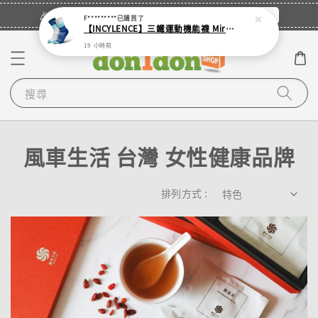
立即登入
🎉登入會員・領取您的專屬折扣券！
F*********
已購買了
【INCYLENCE】三鐵運動機能襪 Mirrored Mint
19 小時前
搜尋
風車生活 台灣 女性健康品牌
排列方式 :