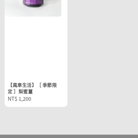
【風車生活】［ 季節限
定 ］梨蜜薑
Regular
NT$ 1,200
price