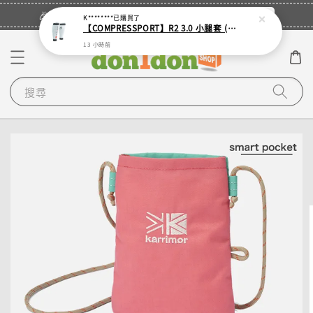
立即登入
🎉登入會員・領取您的專屬折扣券！
K********
已購買了
【COMPRESSPORT】R2 3.0 小腿套 (18色可選)
13 小時前
搜尋