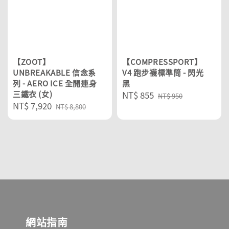
【ZOOT】
【COMPRESSPORT】
UNBREAKABLE 信念系
V4 跑步襪標準筒 - 閃光
列 - AERO ICE 全開連身
黑
三鐵衣 (女)
Sale
NT$ 855
Regular
NT$ 950
Sale
NT$ 7,920
Regular
price
price
NT$ 8,800
price
price
網站指南