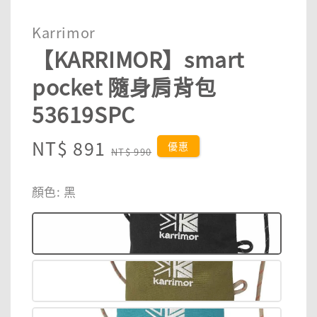
Karrimor
【KARRIMOR】smart
pocket 隨身肩背包
53619SPC
Sale
NT$ 891
Regular
優惠
NT$ 990
price
price
顏色
: 黑