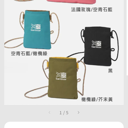
1
/
5