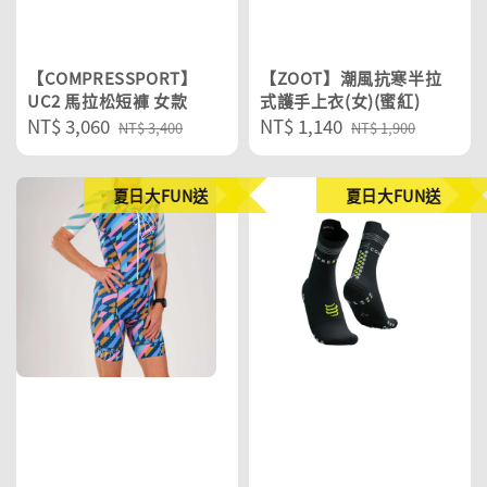
【COMPRESSPORT】
【ZOOT】潮風抗寒半拉
UC2 馬拉松短褲 女款
式護手上衣(女)(蜜紅)
Sale
NT$ 3,060
Regular
Sale
NT$ 1,140
Regular
NT$ 3,400
NT$ 1,900
price
price
price
price
夏日大FUN送
夏日大FUN送