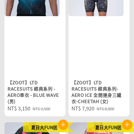
【ZOOT】LTD
【ZOOT】LTD
RACESUITS 經典系列 -
RACESUITS 經典系列-
AERO車衣 - BLUE WAVE
AERO ICE 全開連身三鐵
(男)
衣-CHEETAH (女)
Sale
NT$ 3,150
Regular
Sale
NT$ 7,920
Regular
NT$ 3,500
NT$ 8,800
price
price
price
price
夏日大FUN送
夏日大FUN送