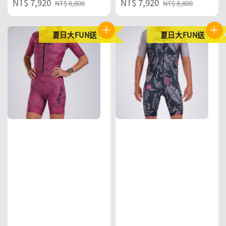
Sale
NT$ 7,920
Regular
Sale
NT$ 7,920
Regular
NT$ 8,800
NT$ 8,800
price
price
price
price
夏日大FUN送
夏日大FUN送