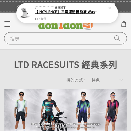
立即登入
🎉登入會員・領取您的專屬折扣券！
L**************
已購買了
【INCYLENCE】三鐵運動機能襪 Waves White
18 小時前
搜尋
LTD RACESUITS 經典系列
排列方式 :