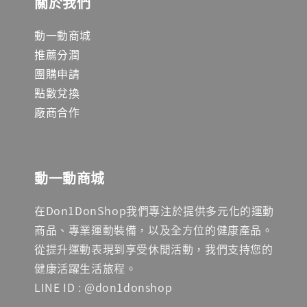
關於我們
動一動商城
推薦分潤
團購申請
點數兌換
廠商合作
動一動商城
在Don1DonShop我們專注於提供多元化的運動
商品、專業運動裝備，以及全方位的健康產品。
從提升運動表現到享受休閒活動，我們支持您的
健康活躍生活旅程。
LINE ID : @don1donshop