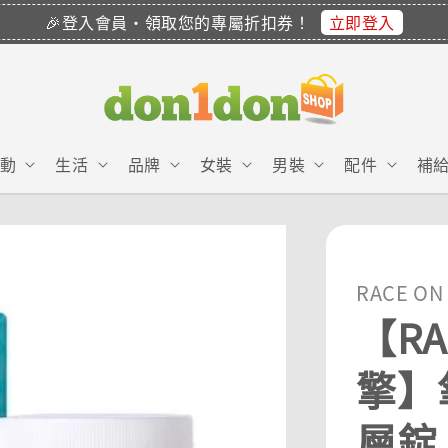
立即登入
🎉登入會員・領取您的專屬折扣券！
動
生活
品牌
女裝
男裝
配件
補
RACE ON
【R
擎】
層錠