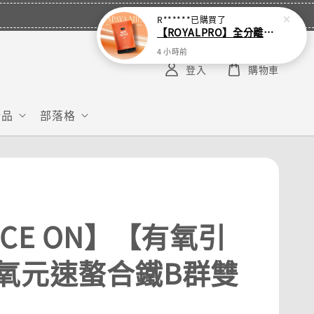
R******
已購買了
【ROYALPRO】全分離乳清蛋白-1KG -多口味任選｜可加購湯匙
4 小時前
登入
購物車
給品
部落格
ACE ON】【有氧引
氧元速螯合鐵B群雙