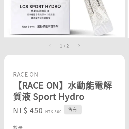
1
/
2
RACE ON
【RACE ON】水動能電解
質液 Sport Hydro
Sale
NT$ 450
Regular
售完
NT$ 500
price
price
數量