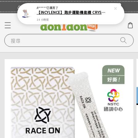
立即登入
🎉登入會員・領取您的專屬折扣券！
A******
已購買了
【INCYLENCE】跑步運動機能襪 CRYSTALS WHITE PURPLE ORANGE
14 小時前
搜尋