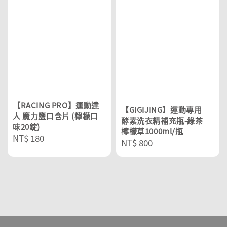
【RACING PRO】運動達
【GIGIJING】運動專用
人 魔力鹽口含片 (檸檬口
酵素洗衣精補充瓶-綠茶
味20錠)
檸檬草1000ml/瓶
Regular
NT$ 180
Regular
NT$ 800
price
price