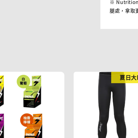
※ Nutri
腿處，拿取
夏日大