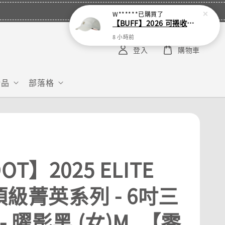
W******
已購買了
【BUFF】2026 可捲收跑帽
8 小時前
登入
購物車
給品
部落格
OT】2025 ELITE
 頂級菁英系列 - 6吋三
- 曜影黑 (女)M_【零