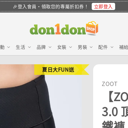
立即登入
🎉登入會員・領取您的專屬折扣券！
動
生活
品牌
女裝
男裝
配件
補
夏日大FUN送
ZOOT
【ZO
3.0
鐵褲 