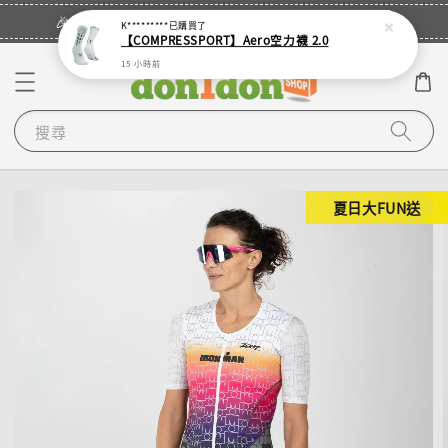
立即登入
🎉登入會員・領取您的專屬折扣券！
K*********
已購買了
【COMPRESSPORT】Aero空力襪 2.0
15 小時前
搜尋
夏日大FUN送