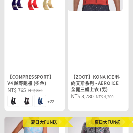
【COMPRESSPORT】
【ZOOT】KONA ICE 科
V4 越野跑襪 (多色)
納艾斯系列 - AERO ICE
Sale
NT$ 765
Regular
全開三鐵上衣 (男)
NT$ 850
Sale
NT$ 3,780
Regular
price
price
NT$ 4,200
+22
price
price
夏日大FUN送
夏日大FUN送