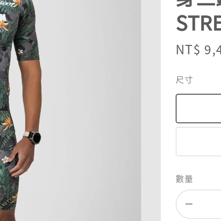
STR
Sale
NT$ 9,
price
尺寸
數量