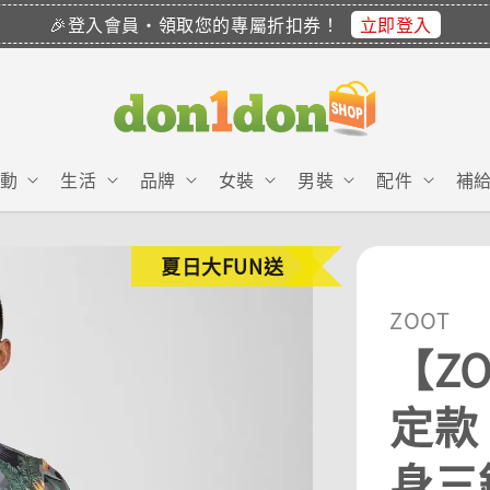
立即登入
🎉登入會員・領取您的專屬折扣券！
動
生活
品牌
女裝
男裝
配件
補
夏日大FUN送
ZOOT
【ZO
定款 
身三鐵