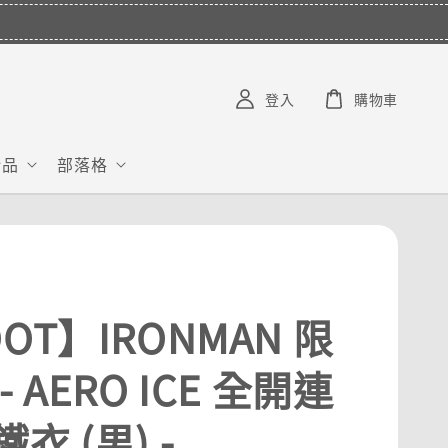
V***********
已購買了
【COMPRESSPORT】窄版止汗呼吸頭帶2.0_【零碼】
1 天前
登入
購物車
給品
部落格
OT】IRONMAN 限
- AERO ICE 全開連
衣 (男) -