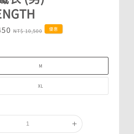
ENGTH
450
Regular
優惠
NT$ 10,500
price
M
XL