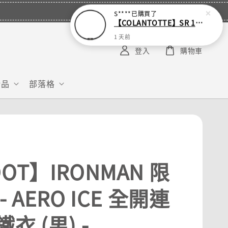
S****
已購買了
【COLANTOTTE】SR 140 NEXT 運動機能磁石項圈
1 天前
登入
購物車
給品
部落格
OT】IRONMAN 限
- AERO ICE 全開連
衣 (男) -