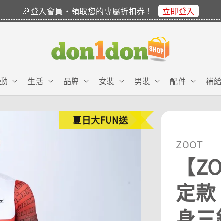
立即登入
🎉登入會員・領取您的專屬折扣券！
動
生活
品牌
女裝
男裝
配件
補
夏日大FUN送
ZOOT
【ZO
定款 
身三鐵