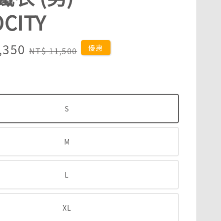
OCITY
,350
Regular
優惠
NT$ 11,500
price
S
M
L
XL