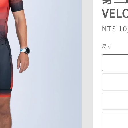
VEL
Sale
NT$ 10
price
尺寸