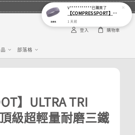
V***********
已購買了
【COMPRESSPORT】窄版止汗呼吸頭帶2.0_【零碼】
1 天前
登入
購物車
給品
部落格
OT】ULTRA TRI
G 頂級超輕量耐磨三鐵