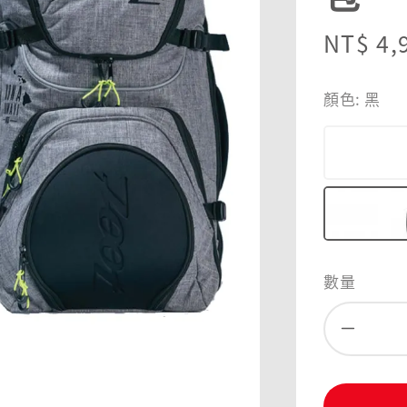
Sale
NT$ 4,
price
顏色
: 黑
數量