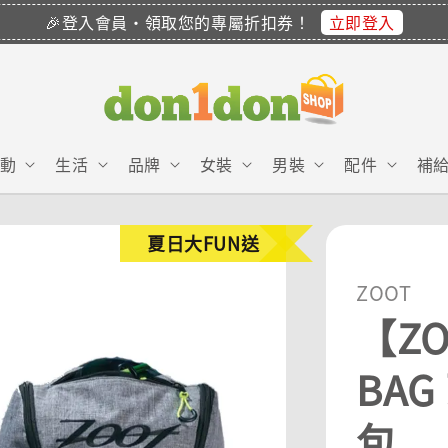
立即登入
🎉登入會員・領取您的專屬折扣券！
動
生活
品牌
女裝
男裝
配件
補
夏日大FUN送
ZOOT
【ZO
BA
包