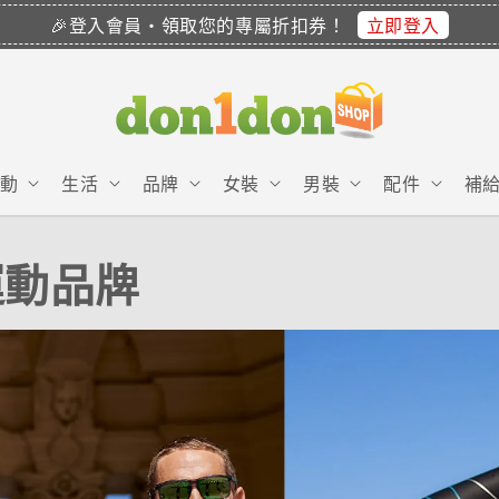
立即登入
🎉登入會員・領取您的專屬折扣券！
動
生活
品牌
女裝
男裝
配件
補
運動品牌