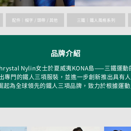
配件｜帽字 / 頭帶 / 其他
三鐵｜鐵人風格系列
品牌介紹
hrystal Nylin女士於夏威夷KONA島——
出專門的鐵人三項服裝，並進一步創新推出具有人體
迅速崛起為全球領先的鐵人三項品牌，致力於根據運