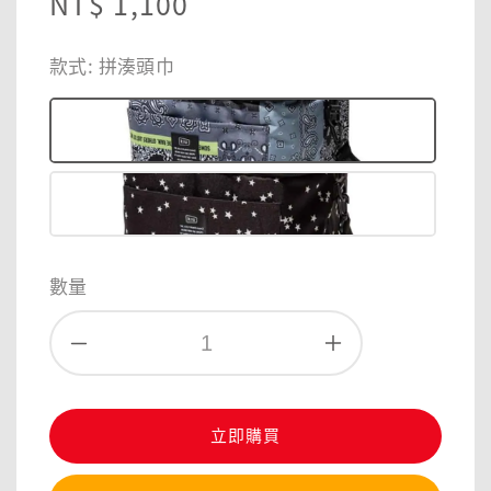
Regular
NT$ 1,100
price
款式
: 拼湊頭巾
數量
立即購買