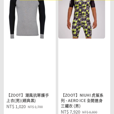
【ZOOT】潮風抗寒護手
【ZOOT】NIUHI 虎鯊系
上衣(男)(經典黑)
列 - AERO ICE 全開連身
Sale
NT$ 1,020
Regular
三鐵衣 (男)
NT$ 1,700
Sale
NT$ 7,920
Regular
price
price
NT$ 8,800