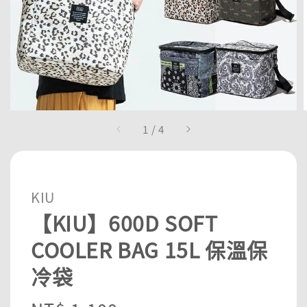
1
/
4
KIU
【KIU】600D SOFT
COOLER BAG 15L 保溫保
冷袋