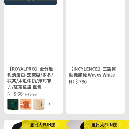
【ROYALPRO】全分離
【INCYLENCE】三鐵運
乳清蛋白-芝麻糊/多多/
動機能襪 Waves White
抹茶/木瓜牛奶/厚巧克
Regular
NT$ 780
力/紅茶拿鐵 單售
price
Sale
NT$ 66
Regular
NT$ 70
price
price
+3
夏日大FUN送
夏日大FUN送