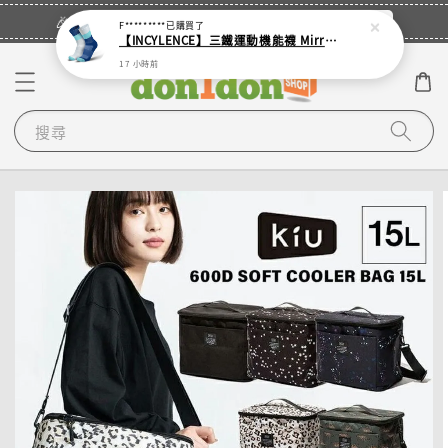
立即登入
🎉登入會員・領取您的專屬折扣券！
F*********
已購買了
【INCYLENCE】三鐵運動機能襪 Mirrored Mint
17 小時前
搜尋