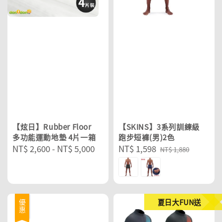
【炫日】Rubber Floor
【SKINS】3系列訓練級
多功能運動地墊 4片一箱
跑步短褲(男)2色
Regular
NT$ 2,600
-
NT$ 5,000
Sale
NT$ 1,598
Regular
NT$ 1,880
price
price
price
夏日大FUN送
優惠