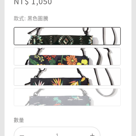
Regular
NT$ 1,050
price
款式
: 黑色圖騰
數量