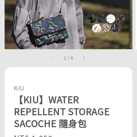
1
/
6
KIU
【KIU】WATER
REPELLENT STORAGE
SACOCHE 隨身包