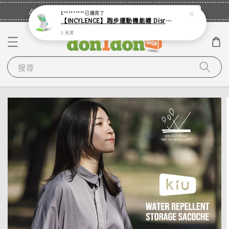
立即登入
🎉登入會員・領取您的專屬折扣券！
E*********
已購買了
【INCYLENCE】跑步運動機能襪 Disrupts Green Cyan
1 天前
搜尋