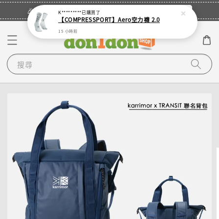
立即登入
🎉登入會員・領取您的專屬折扣券！
K*********
已購買了
【COMPRESSPORT】Aero空力襪 2.0
15 小時前
搜尋