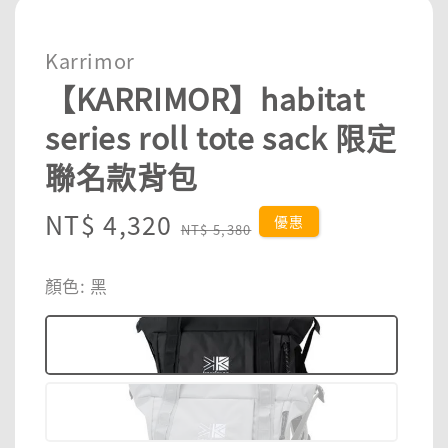
Karrimor
【KARRIMOR】habitat
series roll tote sack 限定
聯名款背包
Sale
NT$ 4,320
Regular
優惠
NT$ 5,380
price
price
顏色
: 黑