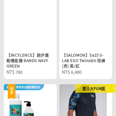
【INCYLENCE】跑步運
【SALOMON】Sa15 S-
動機能襪 BANDS NAVY
LAB EXO Twinskin 短褲
GREEN
(男) 黑/紅
Regular
NT$ 780
Regular
NT$ 6,480
price
price
夏日大FUN送
優惠