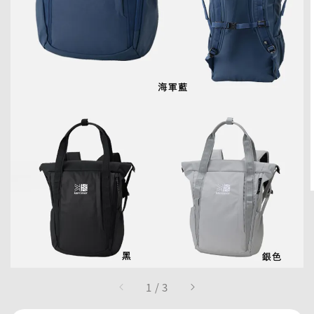
1
/
3