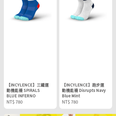
【INCYLENCE】三鐵運
【INCYLENCE】跑步運
動機能襪 SPIRALS
動機能襪 Disrupts Navy
BLUE INFERNO
Blue Mint
Regular
NT$ 780
Regular
NT$ 780
price
price