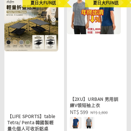
夏日大FUN送
夏日大FUN送
【2XU】URBAN 男用訓
練V領短袖上衣
Sale
NT$ 599
Regular
NT$ 1,800
【LIFE SPORTS】table
price
price
Tetra/ Penta 韓國製輕
量化個人可收折鋁桌