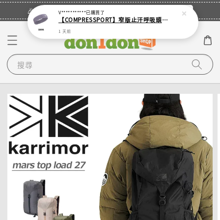
立即登入
🎉登入會員・領取您的專屬折扣券！
V***********
已購買了
【COMPRESSPORT】窄版止汗呼吸頭帶2.0_【零碼】
1 天前
搜尋