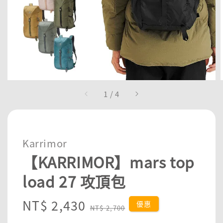
1
/
4
Karrimor
【KARRIMOR】mars top
load 27 攻頂包
Sale
NT$ 2,430
Regular
優惠
NT$ 2,700