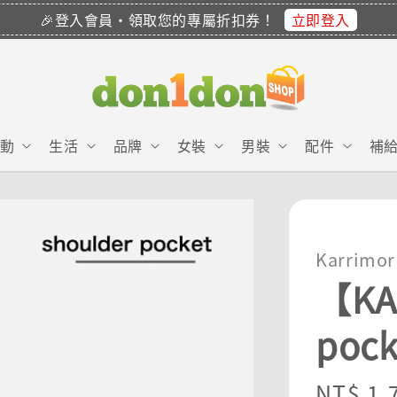
立即登入
🎉登入會員・領取您的專屬折扣券！
動
生活
品牌
女裝
男裝
配件
補
Karrimor
【KA
poc
Sale
NT$ 1,