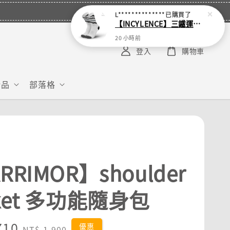
L**************
已購買了
【INCYLENCE】三鐵運動機能襪 Waves White
20 小時前
登入
購物車
給品
部落格
RRIMOR】shoulder
ket 多功能隨身包
710
Regular
優惠
NT$ 1,900