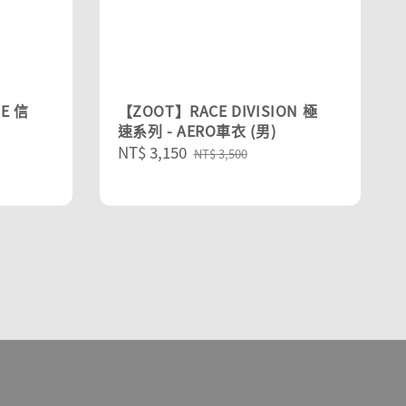
E 信
【ZOOT】RACE DIVISION 極
速系列 - AERO車衣 (男)
Sale
NT$ 3,150
Regular
NT$ 3,500
price
price