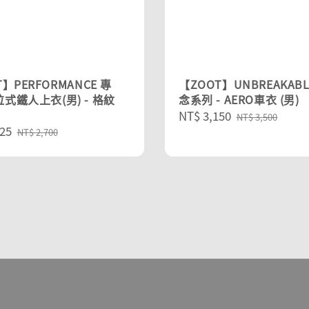
】PERFORMANCE 專
【ZOOT】UNBREAKABL
式鐵人上衣(男) - 格紋
念系列 - AERO車衣 (男)
Sale
NT$ 3,150
Regular
NT$ 3,500
25
Regular
price
price
NT$ 2,700
price