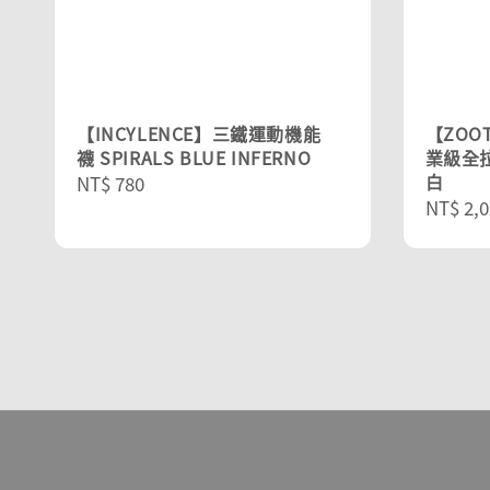
【INCYLENCE】三鐵運動機能
【ZOOT
襪 SPIRALS BLUE INFERNO
業級全拉
白
Regular
NT$ 780
Sale
NT$ 2,0
price
price