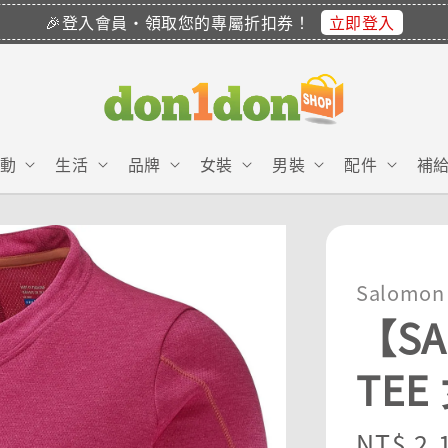
立即登入
🎉登入會員・領取您的專屬折扣券！
動
生活
品牌
女裝
男裝
配件
補
Salomon
【SA
TEE
Regula
NT$ 2,