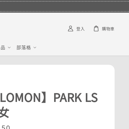
L**************
已購買了
【INCYLENCE】三鐵運動機能襪 Waves White
20 小時前
登入
購物車
給品
部落格
LOMON】PARK LS
 女
r
150