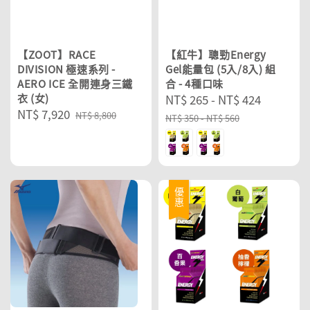
【ZOOT】RACE
【紅牛】聰勁Energy
DIVISION 極速系列 -
Gel能量包 (5入/8入) 組
AERO ICE 全開連身三鐵
合 - 4種口味
衣 (女)
Sale
NT$ 265
-
NT$ 424
Regular
Sale
NT$ 7,920
Regular
price
price
NT$ 8,800
NT$ 350
-
NT$ 560
price
price
優惠