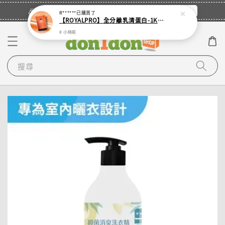
立即登入
🎉登入會員・領取您的專屬折扣券！
R******
已購買了
【ROYALPRO】全分離乳清蛋白-1KG -多口味任選｜可加購湯匙
8 小時前
搜尋