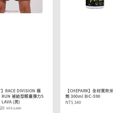
】RACE DIVISION 極
【CHEPARK】全材質奈
- RUN 補給型輕量彈力5
劑 300ml BIC-590
LAVA (男)
Regular
NT$ 340
20
Regular
price
NT$ 1,800