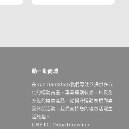
動一動商城
在Don1DonShop我們專注於提供多元
化的運動商品、專業運動裝備，以及全
方位的健康產品。從提升運動表現到享
受休閒活動，我們支持您的健康活躍生
活旅程。
LINE ID : @don1donshop