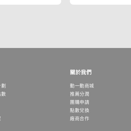
price
關於我們
計劃
動一動商城
點數
推薦分潤
團購申請
點數兌換
程
廠商合作