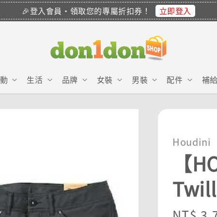
立即登入
🎉登入會員・領取您的專屬折扣券！
動
生活
品牌
女裝
男裝
配件
補
Houdini
【HO
Twil
Sale
NT$ 3,