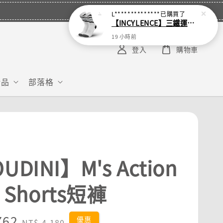
L**************
已購買了
【INCYLENCE】三鐵運動機能襪 Waves White
19 小時前
登入
購物車
給品
部落格
UDINI】M's Action
l Shorts短褲
762
Regular
優惠
NT$ 4,180