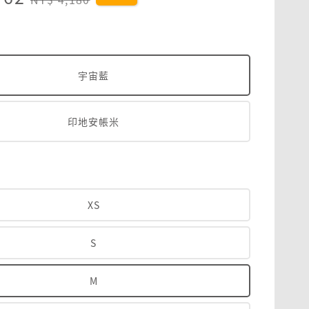
price
宇宙藍
印地安帳米
XS
S
M