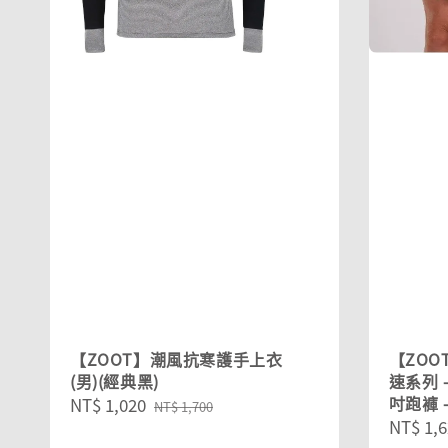
【ZOOT】潮風抗寒護手上衣
【ZOOT
(男)(經典黑)
速系列 
吋跑褲 - 
Sale
NT$ 1,020
Regular
NT$ 1,700
Sale
NT$ 1,6
price
price