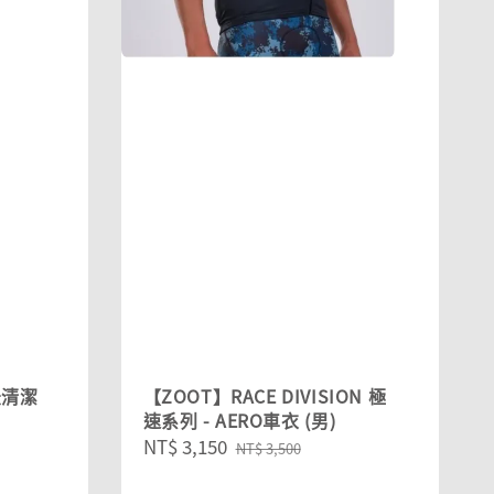
米清潔
【ZOOT】RACE DIVISION 極
速系列 - AERO車衣 (男)
Sale
NT$ 3,150
Regular
NT$ 3,500
price
price