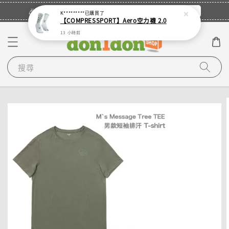
立即登入
🎉登入會員・領取您的專屬折扣券！
K*********
已購買了
【COMPRESSPORT】Aero空力襪 2.0
13 小時前
搜尋