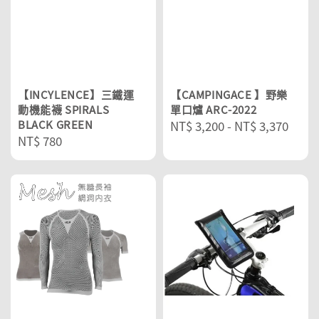
【INCYLENCE】三鐵運
【CAMPINGACE 】野樂
動機能襪 SPIRALS
單口爐 ARC-2022
BLACK GREEN
Regular
NT$ 3,200
-
NT$ 3,370
Regular
NT$ 780
price
price