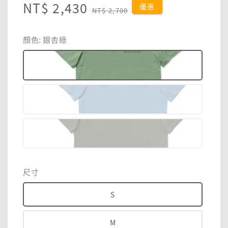
Sale
NT$ 2,430
Regular
優惠
NT$ 2,700
price
price
顏色
: 銀杏綠
尺寸
S
M