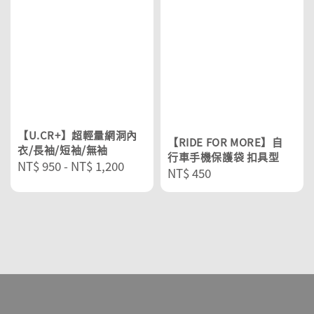
【U.CR+】超輕量網洞內
【RIDE FOR MORE】自
衣/長袖/短袖/無袖
行車手機保護袋 扣具型
Regular
NT$ 950
-
NT$ 1,200
Regular
NT$ 450
price
price