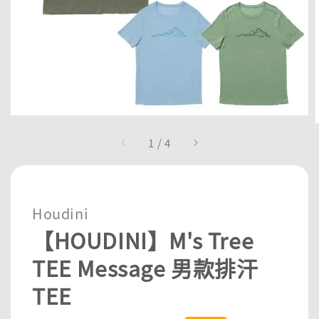
1
/
4
Houdini
【HOUDINI】M's Tree
TEE Message 男款排汗
TEE