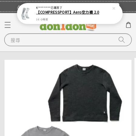
立即登入
🎉登入會員・領取您的專屬折扣券！
K*********
已購買了
【COMPRESSPORT】Aero空力襪 2.0
16 小時前
搜尋