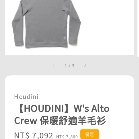
1
/
3
Houdini
【HOUDINI】W's Alto
Crew 保暖舒適羊毛衫
Sale
NT$ 7,092
Regular
優惠
NT$ 7,880