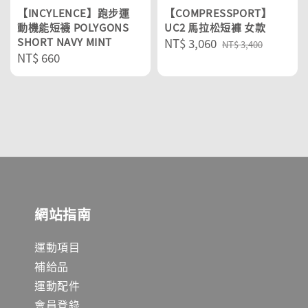
【INCYLENCE】跑步運
【COMPRESSPORT】
動機能短襪 POLYGONS
UC2 馬拉松短褲 女款
SHORT NAVY MINT
Sale
NT$ 3,060
Regular
NT$ 3,400
Regular
NT$ 660
price
price
price
網站指南
運動項目
補給品
運動配件
會員登錄