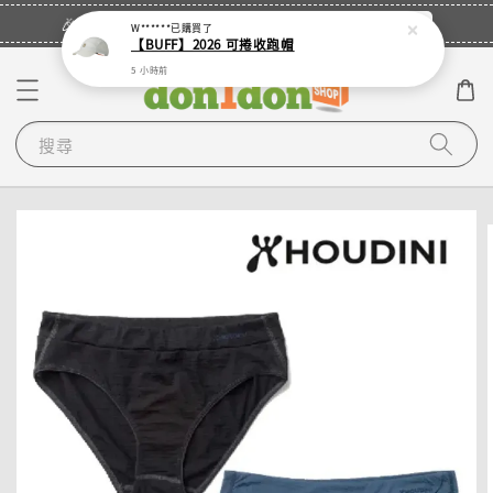
立即登入
🎉登入會員・領取您的專屬折扣券！
W******
已購買了
【BUFF】2026 可捲收跑帽
5 小時前
搜尋