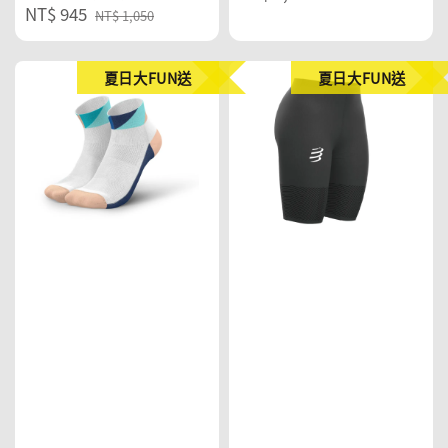
Sale
NT$ 945
Regular
price
NT$ 1,050
price
price
夏日大FUN送
夏日大FUN送