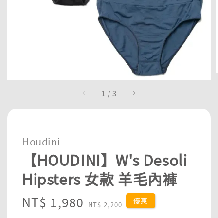
1
/
3
Houdini
【HOUDINI】W's Desoli
Hipsters 女款 羊毛內褲
Sale
NT$ 1,980
Regular
優惠
NT$ 2,200