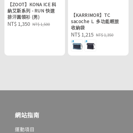
【ZOOT】KONA ICE 科
納艾斯系列 - RUN 快速
【KARRIMOR】TC
排汗圓領衫 (男)
sacoche Ｌ 多功能輕旅
Sale
NT$ 1,350
Regular
NT$ 1,500
收納袋
price
price
Sale
NT$ 1,215
Regular
NT$ 1,350
price
price
網站指南
運動項目