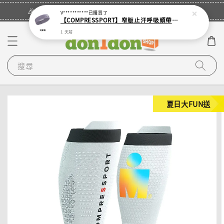
立即登入
🎉登入會員・領取您的專屬折扣券！
V***********
已購買了
【COMPRESSPORT】窄版止汗呼吸頭帶2.0_【零碼】
1 天前
搜尋
夏日大FUN送