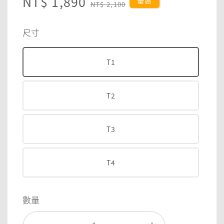
Sale
NT$ 1,890
Regular
優惠
NT$ 2,100
price
price
尺寸
T1
T2
T3
T4
數量