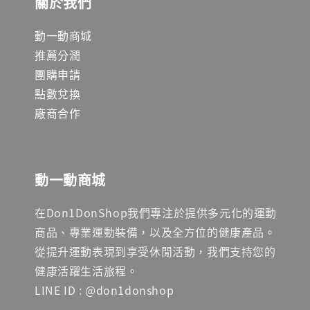
關於我們
動一動商城
推薦分潤
團購申請
點數兌換
廠商合作
動一動商城
在Don1DonShop我們專注於提供多元化的運動
商品、專業運動裝備，以及全方位的健康產品。
從提升運動表現到享受休閒活動，我們支持您的
健康活躍生活旅程。
LINE ID : @don1donshop