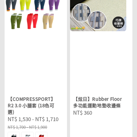
【COMPRESSPORT】
【炫日】Rubber Floor
R2 3.0 小腿套 (18色可
多功能運動地墊收邊條
選)
Regular
NT$ 360
Sale
NT$ 1,530
-
NT$ 1,710
Regular
price
price
price
NT$ 1,700
-
NT$ 1,900