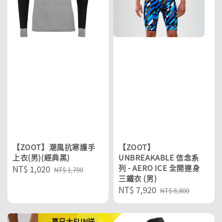
【ZOOT】潮風抗寒護手
【ZOOT】
上衣(男)(經典黑)
UNBREAKABLE 信念系
Sale
NT$ 1,020
Regular
列 - AERO ICE 全開連身
NT$ 1,700
三鐵衣 (男)
price
price
Sale
NT$ 7,920
Regular
NT$ 8,800
price
price
夏日大FUN送