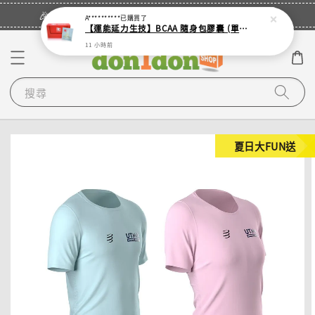
立即登入
🎉登入會員・領取您的專屬折扣券！
A**********
已購買了
【運能延力生技】BCAA 隨身包膠囊 (單入 - 4顆裝鋁袋)
11 小時前
搜尋
夏日大FUN送