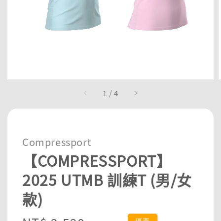
1
/
4
Compressport
【COMPRESSPORT】
2025 UTMB 訓練T (男/女
款)