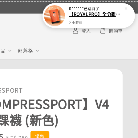
R******
已購買了
【ROYALPRO】全分離乳清蛋白-1KG -多口味任選｜可加購湯匙
2 小時前
登入
購物車
給品
部落格
SSPORT
MPRESSPORT】V4
踝襪 (新色)
5
Regular
優惠
NT$ 750