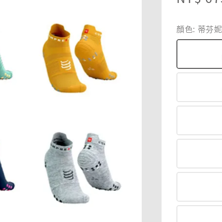
price
顏色
: 蒂芬