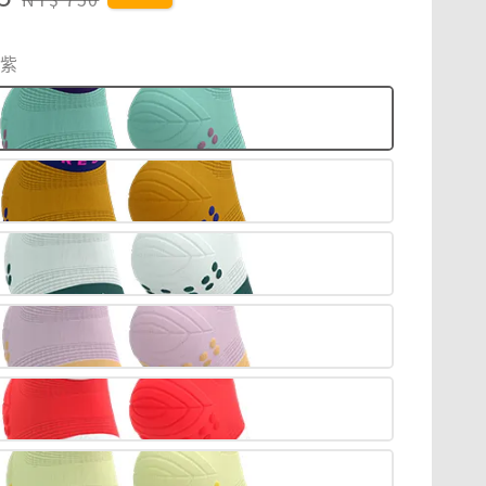
price
妮紫