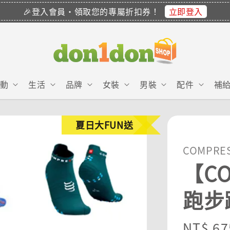
立即登入
🎉登入會員・領取您的專屬折扣券！
動
生活
品牌
女裝
男裝
配件
補
夏日大FUN送
COMPRE
【CO
跑步
Sale
NT$ 67