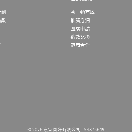
計劃
動一動商城
點數
推薦分潤
團購申請
點數兌換
程
廠商合作
© 2026 嘉宜國際有限公司 | 54875649