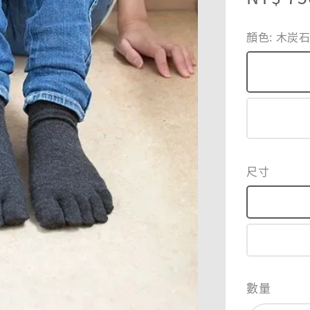
price
顏色
: 木炭
尺寸
數量