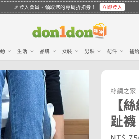
立即登入
🎉登入會員・領取您的專屬折扣券！
動
生活
品牌
女裝
男裝
配件
補
絲綢之家
【絲
趾襪
Regula
NT$ 75