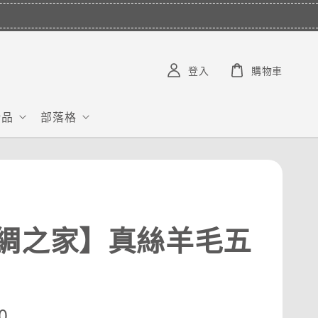
V***********
已購買了
【COMPRESSPORT】窄版止汗呼吸頭帶2.0_【零碼】
1 天前
登入
購物車
給品
部落格
綢之家】真絲羊毛五
r
0