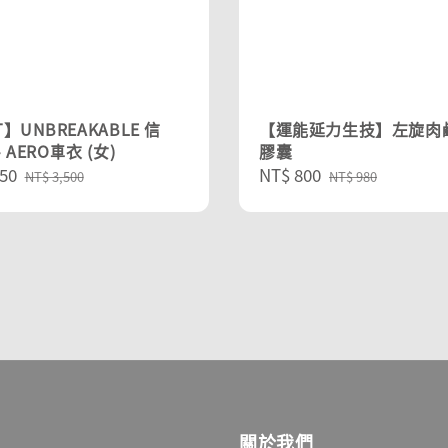
】UNBREAKABLE 信
【運能延力生技】左旋肉
 AERO車衣 (女)
膠囊
50
Regular
Sale
NT$ 800
Regular
NT$ 3,500
NT$ 980
price
price
price
關於我們