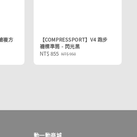
鹼複方
【COMPRESSPORT】V4 跑步
襪標準筒 - 閃光黑
Sale
NT$ 855
Regular
NT$ 950
price
price
動一動商城