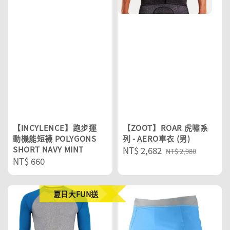
【INCYLENCE】跑步運
【ZOOT】ROAR 虎嘯系
動機能短襪 POLYGONS
列 - AERO車衣 (男)
SHORT NAVY MINT
Sale
NT$ 2,682
Regular
NT$ 2,980
Regular
NT$ 660
price
price
price
夏日大FUN送