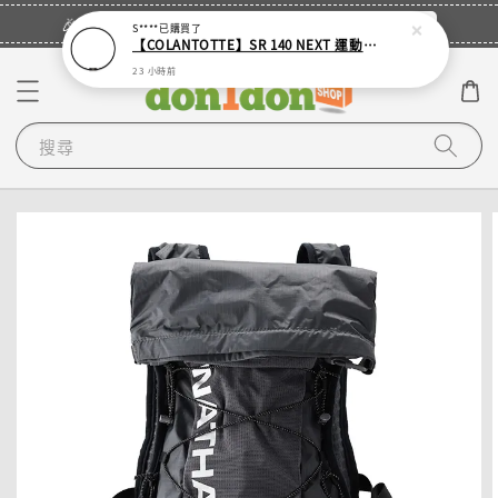
立即登入
🎉登入會員・領取您的專屬折扣券！
S****
已購買了
【COLANTOTTE】SR 140 NEXT 運動機能磁石項圈
23 小時前
搜尋