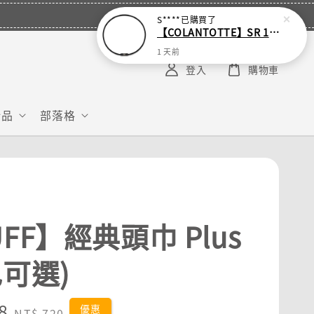
S****
已購買了
【COLANTOTTE】SR 140 NEXT 運動機能磁石項圈
1 天前
登入
購物車
給品
部落格
FF】經典頭巾 Plus
色可選)
8
Regular
優惠
NT$ 720