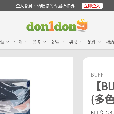
立即登入
🎉登入會員・領取您的專屬折扣券！
動
生活
品牌
女裝
男裝
配件
補
BUFF
【BU
(多
Sale
NT$ 64