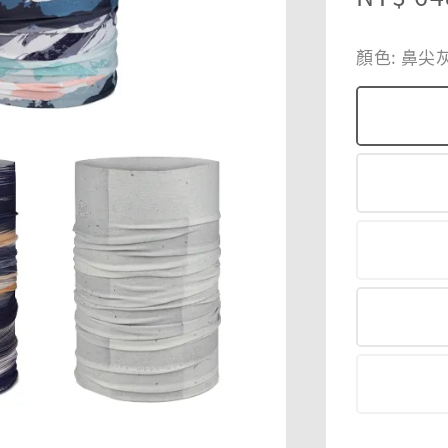
price
顏色
: 鼻尖