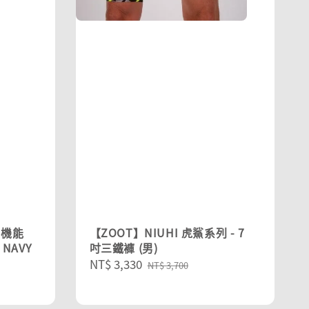
動機能
【ZOOT】NIUHI 虎鯊系列 - 7
 NAVY
吋三鐵褲 (男)
Sale
NT$ 3,330
Regular
NT$ 3,700
price
price