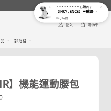
L**************
已購買了
【INCYLENCE】三鐵運動機能襪 Waves White
19 小時前
登入
購物車
給品
部落格
PIR】機能運動腰包
r
0