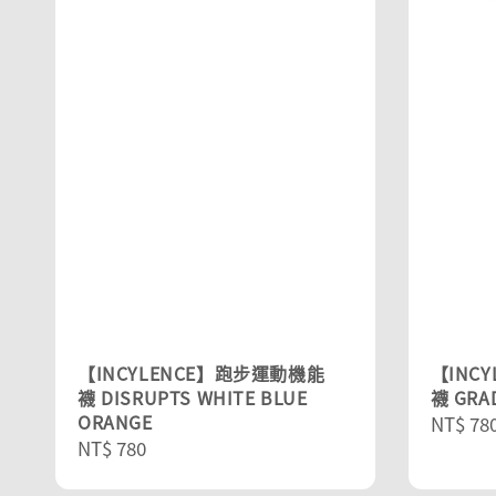
【INCYLENCE】跑步運動機能
【INC
襪 DISRUPTS WHITE BLUE
襪 GRA
ORANGE
Regula
NT$ 78
Regular
NT$ 780
price
price