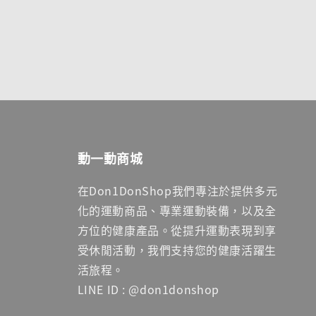
動一動商城
在Don1DonShop我們專注於提供多元
化的運動商品、專業運動裝備，以及全
方位的健康產品。從提升運動表現到享
受休閒活動，我們支持您的健康活躍生
活旅程。
LINE ID : @don1donshop