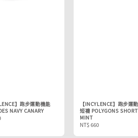
YLENCE】跑步運動機能
【INCYLENCE】跑步運
DES NAVY CANARY
短襪 POLYGONS SHORT
MINT
r
0
Regular
NT$ 660
price