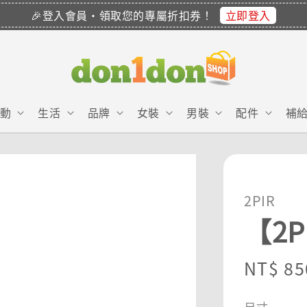
立即登入
🎉登入會員・領取您的專屬折扣券！
動
生活
品牌
女裝
男裝
配件
補
2PIR
【2
Regula
NT$ 85
price
尺寸