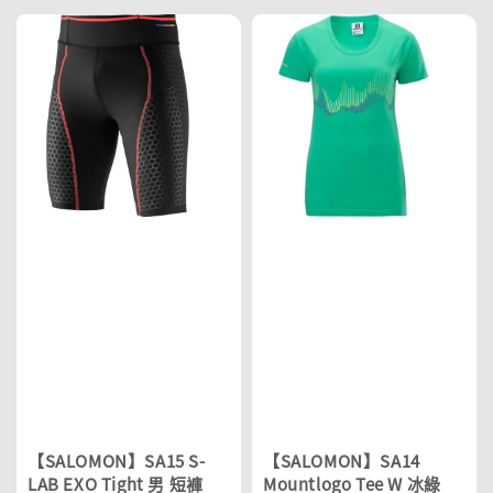
【SALOMON】SA15 S-
【SALOMON】SA14
LAB EXO Tight 男 短褲
Mountlogo Tee W 冰綠