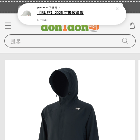
立即登入
🎉登入會員・領取您的專屬折扣券！
W******
已購買了
【BUFF】2026 可捲收跑帽
6 小時前
搜尋