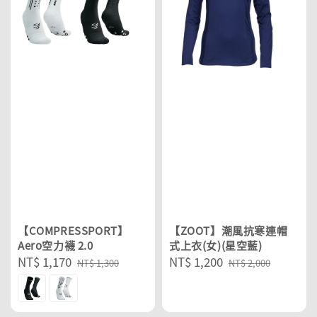
【COMPRESSPORT】
【ZOOT】潮風抗寒連帽
Aero空力襪 2.0
式上衣(女)(星空藍)
Sale
NT$ 1,170
Regular
Sale
NT$ 1,200
Regular
NT$ 1,300
NT$ 2,000
price
price
price
price