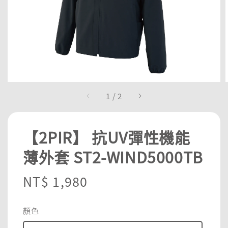
1
/
2
【2PIR】 抗UV彈性機能
薄外套 ST2-WIND5000TB
Regular
NT$ 1,980
price
顏色