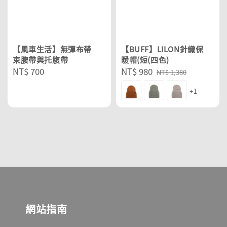
【風車生活】無彈布帶
【BUFF】LILON針織保
束腹帶與托腹帶
暖帽(短(四色)
Regular
NT$ 700
Sale
NT$ 980
Regular
NT$ 1,380
price
price
price
+1
網站指南