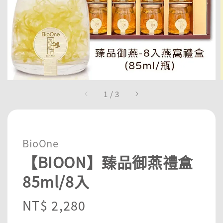
1
/
3
BioOne
【BIOON】臻品御燕禮盒
85ml/8入
Regular
NT$ 2,280