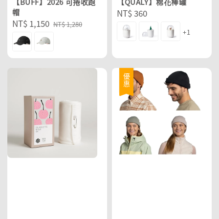
【BUFF】2026 可捲收跑
【QUALY】棉花棒罐
帽
Regular
NT$ 360
Sale
NT$ 1,150
Regular
price
NT$ 1,280
+1
price
price
優惠