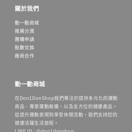
關於我們
動一動商城
推薦分潤
團購申請
點數兌換
廠商合作
動一動商城
在Don1DonShop我們專注於提供多元化的運動
商品、專業運動裝備，以及全方位的健康產品。
從提升運動表現到享受休閒活動，我們支持您的
健康活躍生活旅程。
LINE ID : @don1donshop