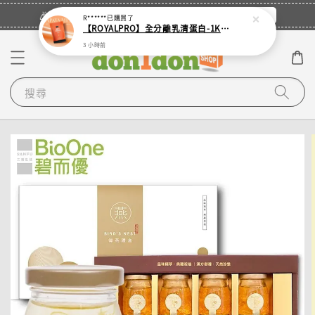
立即登入
🎉登入會員・領取您的專屬折扣券！
R******
已購買了
【ROYALPRO】全分離乳清蛋白-1KG -多口味任選｜可加購湯匙
3 小時前
搜尋