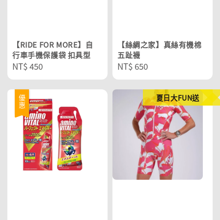
【RIDE FOR MORE】自
【絲綢之家】真絲有機棉
行車手機保護袋 扣具型
五趾襪
Regular
NT$ 450
Regular
NT$ 650
price
price
夏日大FUN送
優惠