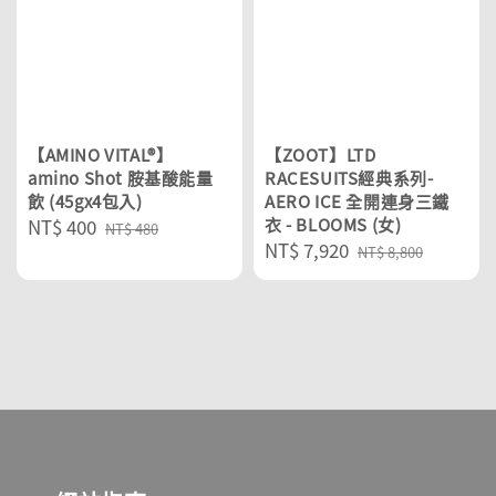
【AMINO VITAL®】
【ZOOT】LTD
amino Shot 胺基酸能量
RACESUITS經典系列-
飲 (45gx4包入)
AERO ICE 全開連身三鐵
Sale
NT$ 400
Regular
衣 - BLOOMS (女)
NT$ 480
Sale
NT$ 7,920
Regular
price
price
NT$ 8,800
price
price