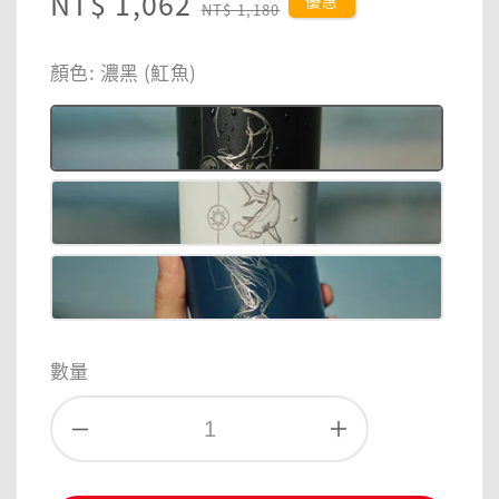
Sale
NT$ 1,062
Regular
優惠
NT$ 1,180
price
price
顏色
: 濃黑 (魟魚)
數量