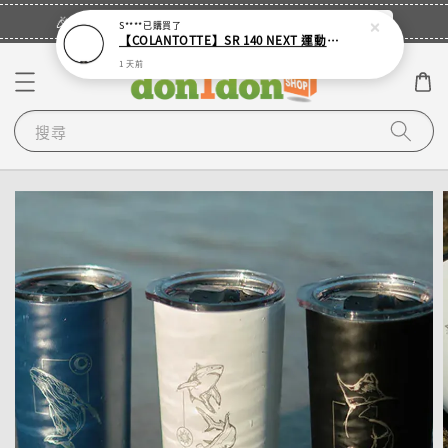
立即登入
🎉登入會員・領取您的專屬折扣券！
S****
已購買了
【COLANTOTTE】SR 140 NEXT 運動機能磁石項圈
1 天前
搜尋