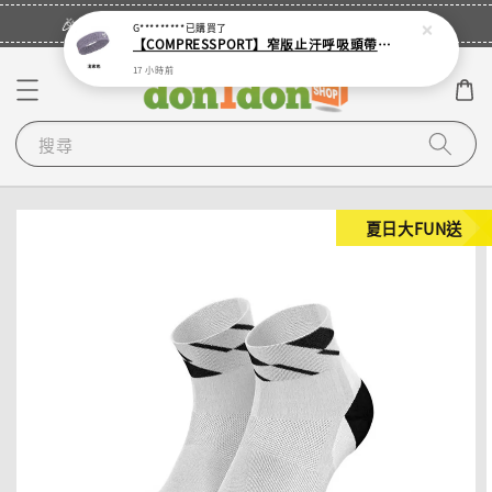
立即登入
🎉登入會員・領取您的專屬折扣券！
G*********
已購買了
【COMPRESSPORT】窄版止汗呼吸頭帶2.0_【零碼】
17 小時前
搜尋
夏日大FUN送