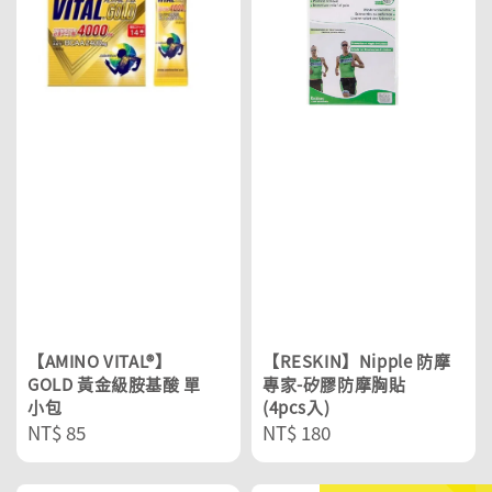
【AMINO VITAL®】
【RESKIN】Nipple 防摩
GOLD 黃金級胺基酸 單
專家-矽膠防摩胸貼
小包
(4pcs入)
Regular
NT$ 85
Regular
NT$ 180
price
price