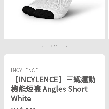
1
/
5
INCYLENCE
【INCYLENCE】三鐵運動
機能短襪 Angles Short
White