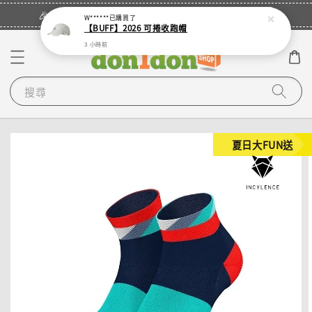
立即登入
🎉登入會員・領取您的專屬折扣券！
W******
已購買了
【BUFF】2026 可捲收跑帽
3 小時前
搜尋
夏日大FUN送