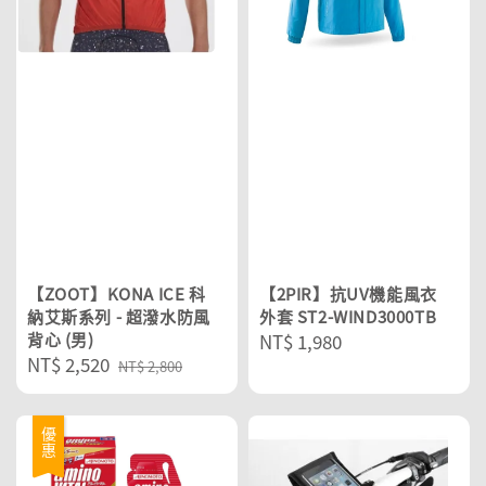
【ZOOT】KONA ICE 科
【2PIR】抗UV機能風衣
納艾斯系列 - 超潑水防風
外套 ST2-WIND3000TB
背心 (男)
Regular
NT$ 1,980
Sale
NT$ 2,520
Regular
price
NT$ 2,800
price
price
優惠