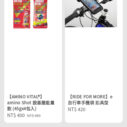
【AMINO VITAL®】
【RIDE FOR MORE】e
amino Shot 胺基酸能量
自行車手機袋 扣具型
飲 (45gx4包入)
Regular
NT$ 420
Sale
NT$ 400
Regular
price
NT$ 480
price
price