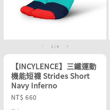
1
/
4
【INCYLENCE】三鐵運動
機能短襪 Strides Short
Navy Inferno
Regular
NT$ 660
price