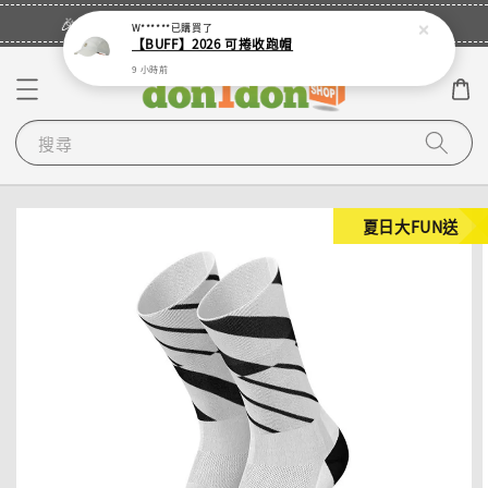
立即登入
🎉登入會員・領取您的專屬折扣券！
W******
已購買了
【BUFF】2026 可捲收跑帽
9 小時前
搜尋
夏日大FUN送