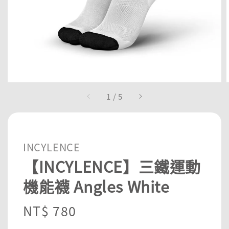
1
/
5
INCYLENCE
【INCYLENCE】三鐵運動
機能襪 Angles White
Regular
NT$ 780