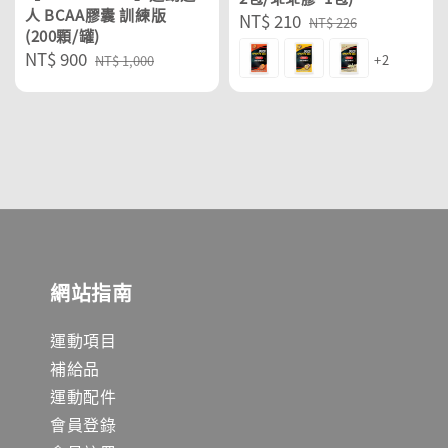
人 BCAA膠囊 訓練版
Sale
NT$ 210
Regular
NT$ 226
(200顆/罐)
price
price
Sale
NT$ 900
Regular
+2
NT$ 1,000
price
price
網站指南
運動項目
補給品
運動配件
會員登錄