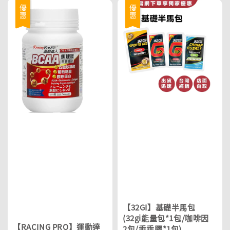
優惠
優惠
【32GI】基礎半馬包
(32gi能量包*1包/咖啡因
【RACING PRO】運動達
2包/乖乖膠*1包)