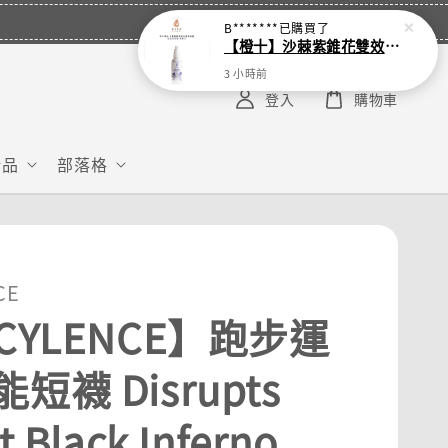
B*******
已購買了
【橙十】沙棘紫錐花雙效複方潤喉噴劑50ml 涼感加強版 新配方
3 小時前
登入
購物車
給品
部落格
CE
CYLENCE】跑步運
短襪 Disrupts
t Black Inferno