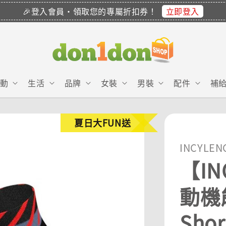
立即登入
🎉登入會員・領取您的專屬折扣券！
動
生活
品牌
女裝
男裝
配件
補
夏日大FUN送
INCYLEN
【IN
動機能
Shor