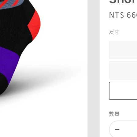
Regula
NT$ 66
price
尺寸
數量