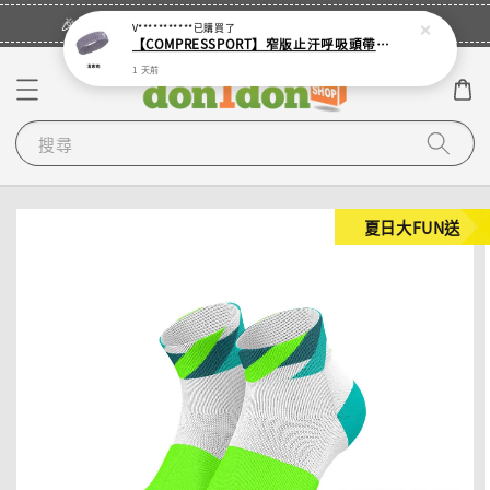
立即登入
🎉登入會員・領取您的專屬折扣券！
V***********
已購買了
【COMPRESSPORT】窄版止汗呼吸頭帶2.0_【零碼】
1 天前
搜尋
夏日大FUN送