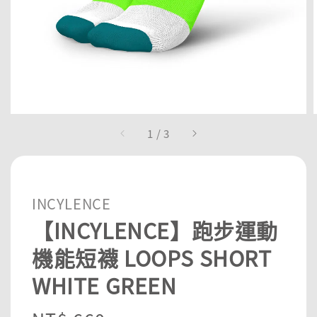
1
/
3
INCYLENCE
【INCYLENCE】跑步運動
機能短襪 LOOPS SHORT
WHITE GREEN