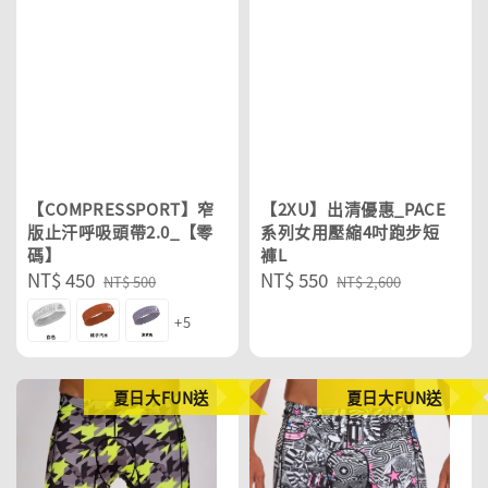
【COMPRESSPORT】窄
【2XU】出清優惠_PACE
版止汗呼吸頭帶2.0_【零
系列女用壓縮4吋跑步短
碼】
褲L
Sale
NT$ 450
Regular
Sale
NT$ 550
Regular
NT$ 500
NT$ 2,600
price
price
price
price
+5
夏日大FUN送
夏日大FUN送