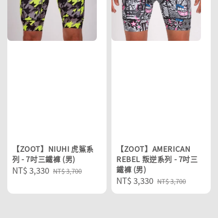
【ZOOT】NIUHI 虎鯊系
【ZOOT】AMERICAN
列 - 7吋三鐵褲 (男)
REBEL 叛逆系列 - 7吋三
Sale
NT$ 3,330
Regular
鐵褲 (男)
NT$ 3,700
Sale
NT$ 3,330
Regular
price
price
NT$ 3,700
price
price