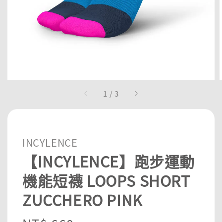
1
/
3
INCYLENCE
【INCYLENCE】跑步運動
機能短襪 LOOPS SHORT
ZUCCHERO PINK