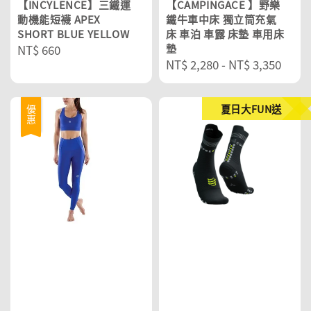
【INCYLENCE】三鐵運
【CAMPINGACE 】野樂
動機能短襪 APEX
鐵牛車中床 獨立筒充氣
SHORT BLUE YELLOW
床 車泊 車露 床墊 車用床
Regular
NT$ 660
墊
Regular
NT$ 2,280
-
NT$ 3,350
price
price
夏日大FUN送
優惠