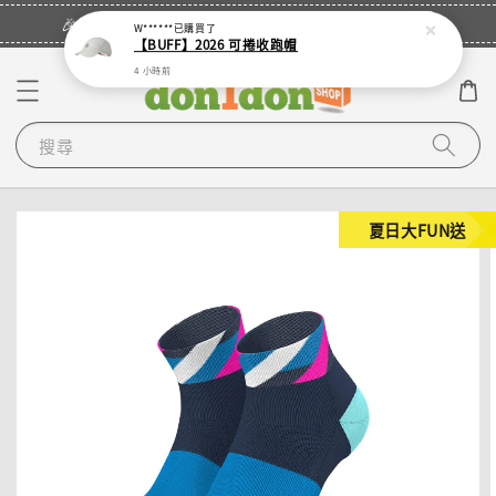
立即登入
🎉登入會員・領取您的專屬折扣券！
W******
已購買了
【BUFF】2026 可捲收跑帽
4 小時前
搜尋
夏日大FUN送