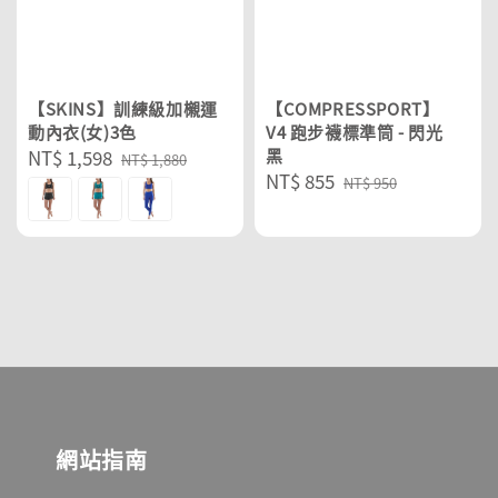
【SKINS】訓練級加櫬運
【COMPRESSPORT】
動內衣(女)3色
V4 跑步襪標準筒 - 閃光
Sale
NT$ 1,598
Regular
黑
NT$ 1,880
Sale
NT$ 855
Regular
price
price
NT$ 950
price
price
網站指南