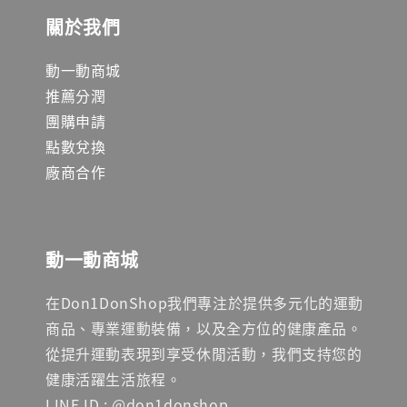
關於我們
動一動商城
推薦分潤
團購申請
點數兌換
廠商合作
動一動商城
在Don1DonShop我們專注於提供多元化的運動
商品、專業運動裝備，以及全方位的健康產品。
從提升運動表現到享受休閒活動，我們支持您的
健康活躍生活旅程。
LINE ID : @don1donshop