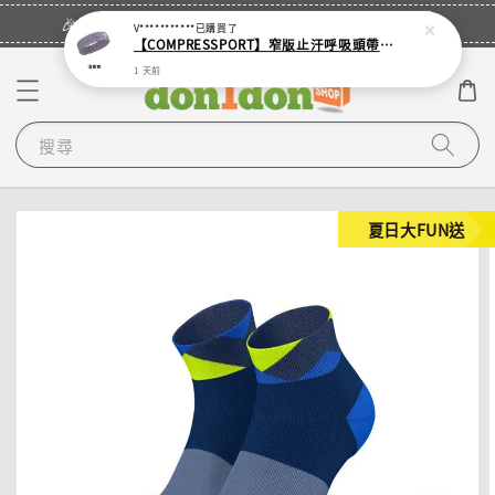
立即登入
🎉登入會員・領取您的專屬折扣券！
V***********
已購買了
【COMPRESSPORT】窄版止汗呼吸頭帶2.0_【零碼】
1 天前
搜尋
夏日大FUN送