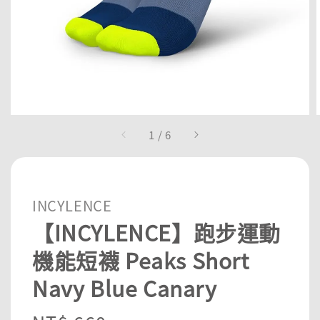
1
/
6
INCYLENCE
【INCYLENCE】跑步運動
機能短襪 Peaks Short
Navy Blue Canary