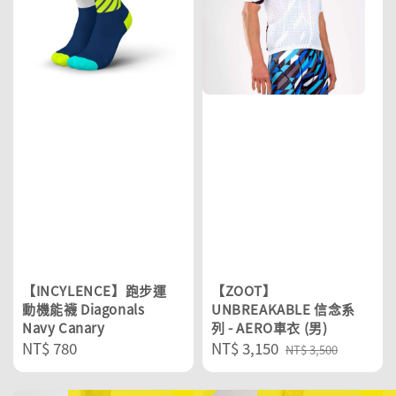
【INCYLENCE】跑步運
【ZOOT】
動機能襪 Diagonals
UNBREAKABLE 信念系
Navy Canary
列 - AERO車衣 (男)
Regular
NT$ 780
Sale
NT$ 3,150
Regular
NT$ 3,500
price
price
price