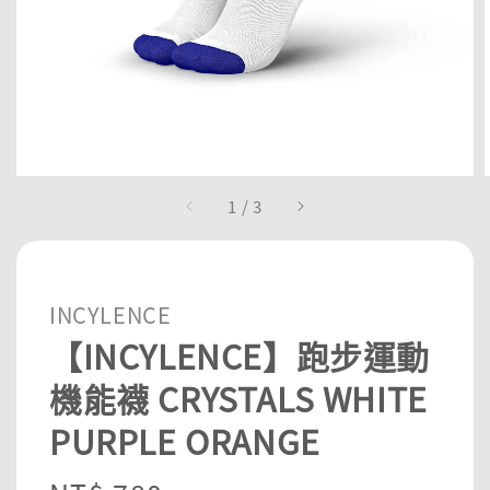
1
/
3
INCYLENCE
【INCYLENCE】跑步運動
機能襪 CRYSTALS WHITE
PURPLE ORANGE