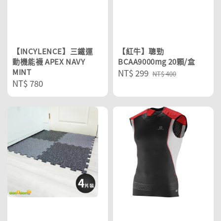
【INCYLENCE】三鐵運
【紅牛】聰勁
動機能襪 APEX NAVY
BCAA9000mg 20顆/盒
MINT
Sale
NT$ 299
Regular
NT$ 400
Regular
NT$ 780
price
price
price