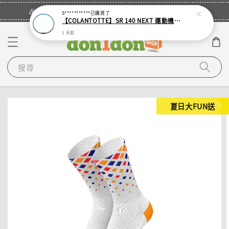
立即登入
🎉登入會員・領取您的專屬折扣券！
S***********
已購買了
【COLANTOTTE】SR 140 NEXT 運動機能磁石項圈
1 天前
搜尋
夏日大FUN送