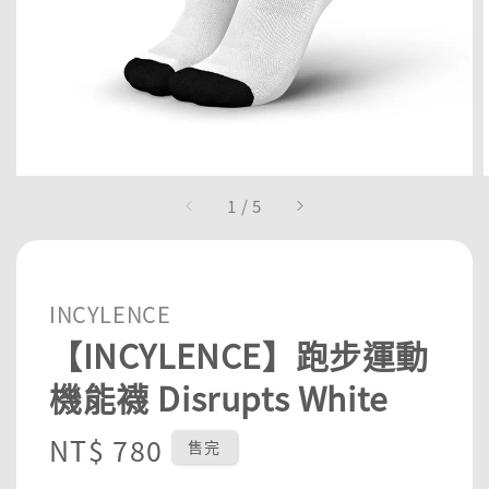
1
/
5
INCYLENCE
【INCYLENCE】跑步運動
機能襪 Disrupts White
Regular
NT$ 780
售完