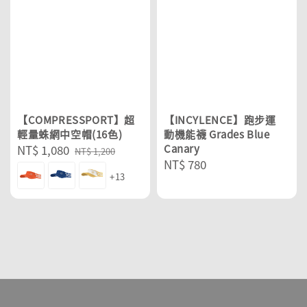
【COMPRESSPORT】超
【INCYLENCE】跑步運
輕量蛛網中空帽(16色)
動機能襪 Grades Blue
Sale
NT$ 1,080
Regular
Canary
NT$ 1,200
Regular
NT$ 780
price
price
+13
price