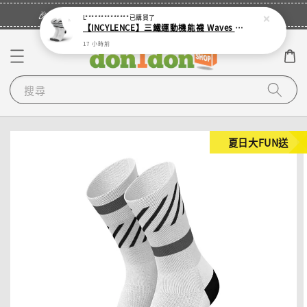
立即登入
🎉登入會員・領取您的專屬折扣券！
L**************
已購買了
【INCYLENCE】三鐵運動機能襪 Waves White
17 小時前
搜尋
夏日大FUN送