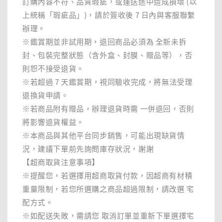
訂購內容不符、品質瑕疵，或運送途中造成損壞 (以
上統稱「瑕疵品」)，請於簽收後 7 日內與客服聯繫
辦理。
※鑑賞期並非試用期，退回商品必須為 全新未拆
封、包裝完整狀態（含外盒、封膜、贈品等），否
則恕不接受退貨。
※若超過 7 天鑑賞期，視同驗收完成，將無法受理
退換貨申請。
※若商品附有贈品，辦理退貨時需 一併退回，否則
將影響退貨權益。
※本商品與其他平台同步銷售，可能出現缺貨情
況，建議下單前先詢問庫存狀況，謝謝
【超商取貨注意事項】
※提醒您，若選擇用超商取貨付款，因超商有材積
重量限制，若您所選購之商品超過限制，請改選 宅
配方式。
※如配送失敗，需請您 取消訂單並重新下單選擇宅