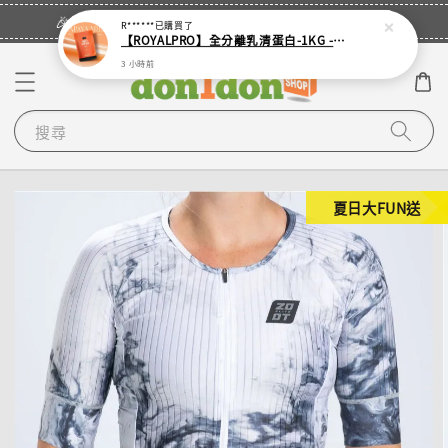
立即登入
🎉登入會員・領取您的專屬折扣券！
R******
已購買了
【ROYALPRO】全分離乳清蛋白-1KG -多口味任選｜可加購湯匙
3 小時前
搜尋
夏日大FUN送