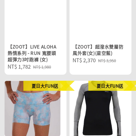
【ZOOT】LIVE ALOHA
【ZOOT】超潑水雙層防
熱情系列 - RUN 寬腰頭
風外套(女)(星空藍)
超彈力3吋跑褲 (女)
Sale
NT$ 2,370
Regular
NT$ 3,950
Sale
NT$ 1,782
Regular
price
price
NT$ 1,980
price
price
夏日大FUN送
夏日大FUN送