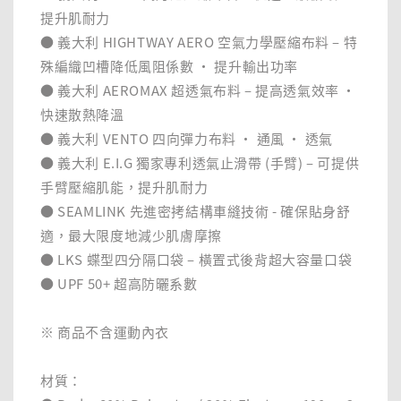
提升肌耐力
● 義大利 HIGHTWAY AERO 空氣力學壓縮布料 – 特
殊編織凹槽降低風阻係數 ‧ 提升輸出功率
● 義大利 AEROMAX 超透氣布料 – 提高透氣效率 ‧
快速散熱降溫
● 義大利 VENTO 四向彈力布料 ‧ 通風 ‧ 透氣
● 義大利 E.I.G 獨家專利透氣止滑帶 (手臂) – 可提供
手臂壓縮肌能，提升肌耐力
● SEAMLINK 先進密拷結構車縫技術 - 確保貼身舒
適，最大限度地減少肌膚摩擦
● LKS 蝶型四分隔口袋 – 橫置式後背超大容量口袋
● UPF 50+ 超高防曬系數
※ 商品不含運動內衣
材質：