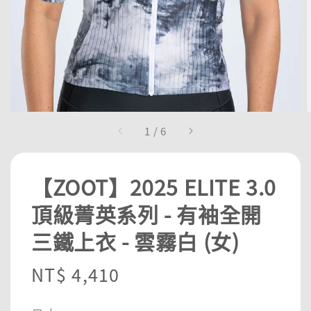
1
/
6
【ZOOT】2025 ELITE 3.0
頂級菁英系列 - 有袖全開
三鐵上衣 - 雲霧白 (女)
Regular
NT$ 4,410
price