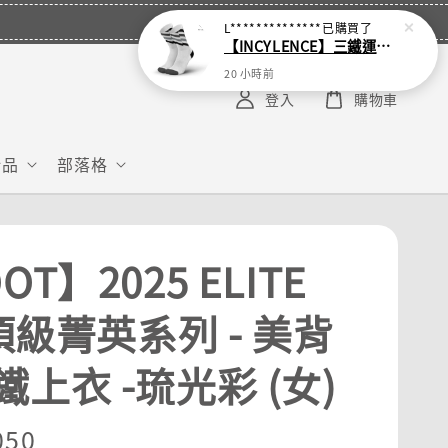
L**************
已購買了
【INCYLENCE】三鐵運動機能襪 Waves White
20 小時前
登入
購物車
給品
部落格
OT】2025 ELITE
 頂級菁英系列 - 美背
上衣 -琉光彩 (女)
r
050