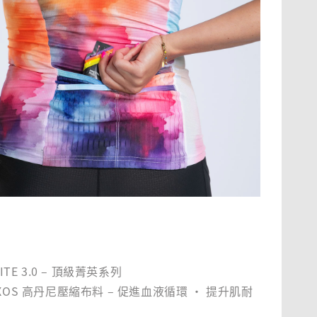
LITE 3.0 – 頂級菁英系列
EXOS 高丹尼壓縮布料 – 促進血液循環 ‧ 提升肌耐