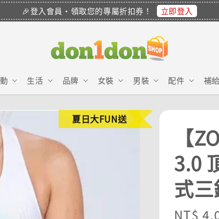
立即登入
🎉登入會員・領取您的專屬折扣券！
動
生活
品牌
女裝
男裝
配件
補
夏日大FUN送
【ZO
3.0
式三鐵
Regula
NT$ 4,