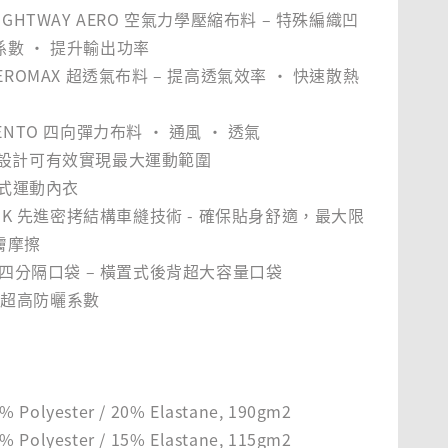
IGHTWAY AERO 空氣力學壓縮布料 – 特殊編織凹
數 ‧ 提升輸出功率
EROMAX 超透氣布料 – 提高透氣效率 ‧ 快速散熱
ENTO 四向彈力布料 ‧ 通風 ‧ 透氣
背設計可有效實現最大運動範圍
內嵌式運動內衣
LINK 先進密拷結構車縫技術 - 確保貼身舒適，最大限
膚摩擦
蝶型四分隔口袋 – 橫置式後背超大容量口袋
0+ 超高防曬系數
% Polyester / 20% Elastane, 190gm2
% Polyester / 15% Elastane, 115gm2