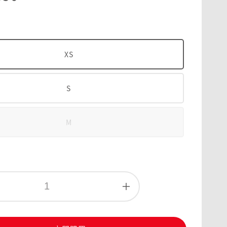
XS
S
M