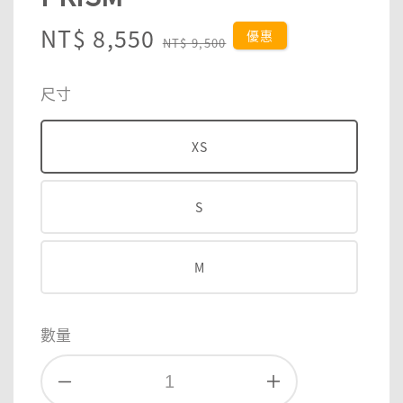
Sale
NT$ 8,550
Regular
優惠
NT$ 9,500
price
price
尺寸
XS
S
M
數量