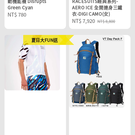
動機能襪 Disrupts
RACESUITS經典系列-
Green Cyan
AERO ICE 全開連身三鐵
Regular
NT$ 780
衣-DIGI CAMO(女)
Sale
NT$ 7,920
Regular
price
NT$ 8,800
price
price
夏日大FUN送