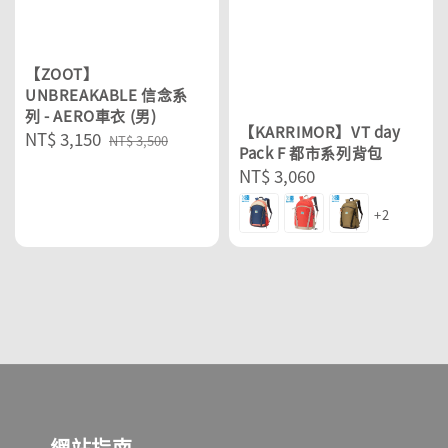
【ZOOT】
UNBREAKABLE 信念系
列 - AERO車衣 (男)
【KARRIMOR】VT day
Sale
NT$ 3,150
Regular
NT$ 3,500
Pack F 都市系列背包
price
price
Regular
NT$ 3,060
price
+2
網站指南