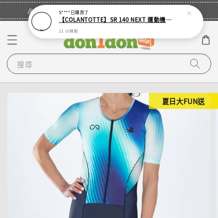
立即登入
🎉登入會員・領取您的專屬折扣券！
S****
已購買了
【COLANTOTTE】SR 140 NEXT 運動機能磁石項圈
21 小時前
搜尋
夏日大FUN送