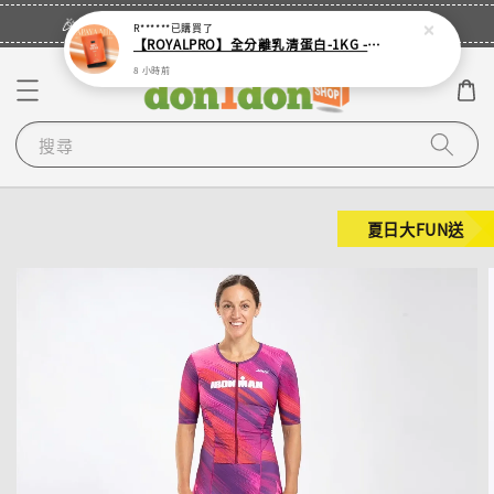
立即登入
🎉登入會員・領取您的專屬折扣券！
R******
已購買了
【ROYALPRO】全分離乳清蛋白-1KG -多口味任選｜可加購湯匙
8 小時前
搜尋
夏日大FUN送