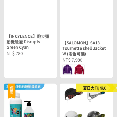
【INCYLENCE】跑步運
動機能襪 Disrupts
【SALOMON】SA13
Green Cyan
Tournette shell Jacket
Regular
NT$ 780
W (兩色可選)
price
Regular
NT$ 7,980
price
夏日大FUN送
優惠