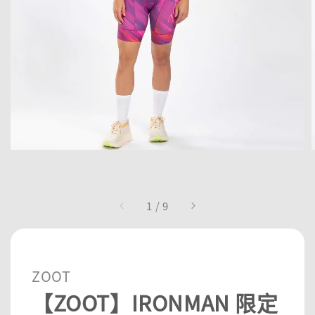
1
/
9
ZOOT
【ZOOT】IRONMAN 限定